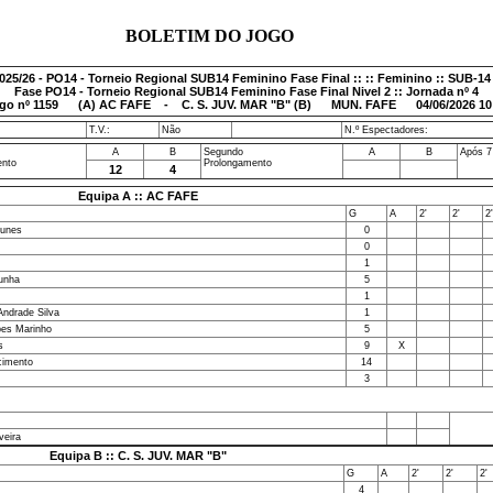
BOLETIM DO JOGO
025/26 - PO14 - Torneio Regional SUB14 Feminino Fase Final :: :: Feminino :: SUB-14
Fase PO14 - Torneio Regional SUB14 Feminino Fase Final Nivel 2 :: Jornada nº 4
go nº
1159
(A) AC FAFE - C. S. JUV. MAR "B" (B) MUN. FAFE 04/06/2026 10
T.V.:
Não
N.º Espectadores:
A
B
Segundo
A
B
Após 7
ento
Prolongamento
12
4
Equipa A :: AC FAFE
G
A
2'
2'
2'
tunes
0
0
1
unha
5
1
Andrade Silva
1
pes Marinho
5
s
9
X
cimento
14
3
veira
Equipa B :: C. S. JUV. MAR "B"
G
A
2'
2'
2'
4