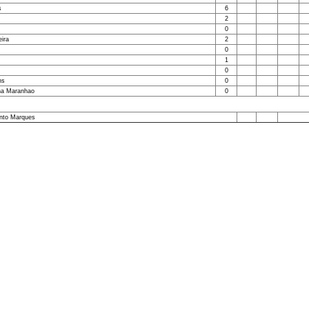
s
6
2
0
ira
2
0
1
0
ns
0
nha Maranhao
0
into Marques