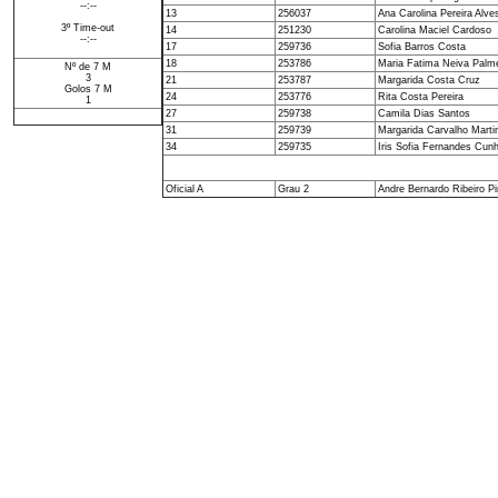
--:--
13
256037
Ana Carolina Pereira Alve
3º Time-out
14
251230
Carolina Maciel Cardoso
--:--
17
259736
Sofia Barros Costa
18
253786
Maria Fatima Neiva Palme
Nº de 7 M
3
21
253787
Margarida Costa Cruz
Golos 7 M
24
253776
Rita Costa Pereira
1
27
259738
Camila Dias Santos
31
259739
Margarida Carvalho Marti
34
259735
Iris Sofia Fernandes Cu
Oficial A
Grau 2
Andre Bernardo Ribeiro P