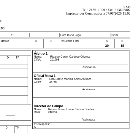
fpa.pt
Tel.: 213611900 / Fax.:213626807
Impresso por Computador a 07/08/2026 15:02
 F
:00
51
Hora Início Jogo:
10:00
 Metros
A
B
Resultado Final
A
B
39
15
Árbitro 1
Nome:
Ricardo Daniel Cardoso Oliveira
D
TP
CIPA:
201968
Assinatura
Oficial Mesa 1
Nome:
Elsa Lisete Martins Selas Antunes
CIPA:
46756
Assinatura
Director de Campo
Nome:
Renato Bruno Freitas Sabino Guedes
CIPA:
249359
Assinatura
Observações:
Ok.
D
TP