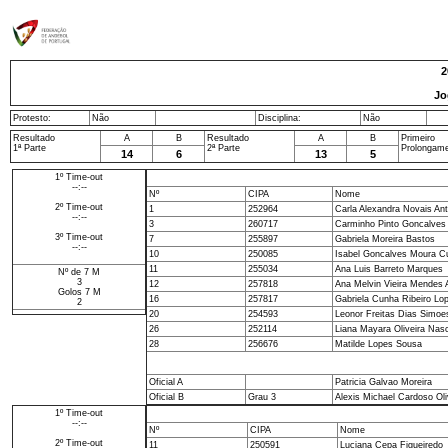
2
Jo
Protesto:
Não
Disciplina:
Não
Resultado
A
B
Resultado
A
B
Primeiro
1ª Parte
2ª Parte
Prolongam
14
6
13
5
1º Time-out
--:--
Nº
CIPA
Nome
2º Time-out
1
252964
Carla Alexandra Novais An
--:--
3
260717
Carminho Pinto Goncalves
3º Time-out
7
255897
Gabriela Moreira Bastos
--:--
10
250085
Isabel Goncalves Moura C
11
255034
Ana Luis Barreto Marques
Nº de 7 M
3
12
257818
Ana Melvin Vieira Mendes 
Golos 7 M
16
257817
Gabriela Cunha Ribeiro Lo
2
20
254593
Leonor Freitas Dias Simoe
26
252114
Liana Mayara Oliveira Nas
28
256676
Matilde Lopes Sousa
Oficial A
Patricia Galvao Moreira
Oficial B
Grau 3
Alexis Michael Cardoso Oli
1º Time-out
--:--
Nº
CIPA
Nome
2º Time-out
11
250591
Luciana Cepa Figueiredo