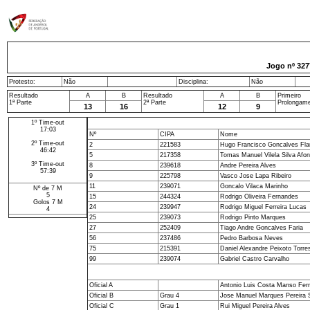
Jogo nº
327
Protesto:
Não
Disciplina:
Não
Resultado
A
B
Resultado
A
B
Primeiro
1ª Parte
2ª Parte
Prolongam
13
16
12
9
1º Time-out
17:03
Nº
CIPA
Nome
2º Time-out
2
221583
Hugo Francisco Goncalves Fl
46:42
5
217358
Tomas Manuel Vilela Silva Afo
3º Time-out
8
239618
Andre Pereira Alves
57:39
9
225798
Vasco Jose Lapa Ribeiro
11
239071
Goncalo Vilaca Marinho
Nº de 7 M
5
15
244324
Rodrigo Oliveira Fernandes
Golos 7 M
24
239947
Rodrigo Miguel Ferreira Lucas
4
25
239073
Rodrigo Pinto Marques
27
252409
Tiago Andre Goncalves Faria
56
237486
Pedro Barbosa Neves
75
215391
Daniel Alexandre Peixoto Torre
99
239074
Gabriel Castro Carvalho
Oficial A
Antonio Luis Costa Manso Fer
Oficial B
Grau 4
Jose Manuel Marques Pereira Si
Oficial C
Grau 1
Rui Miguel Pereira Alves