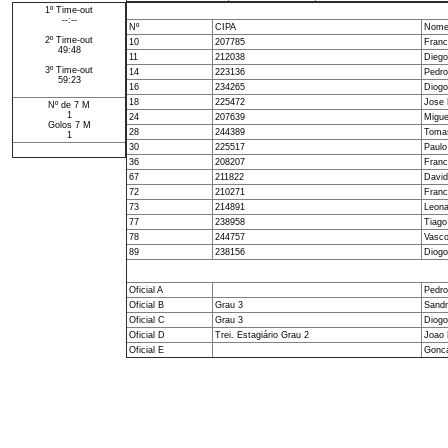
1º Time-out
--:--
Nº
CIPA
Nom
2º Time-out
10
207785
Franc
49:48
11
212038
Diego
3º Time-out
14
223136
Pedro
59:23
16
234265
Diogo
18
225472
Jose 
Nº de 7 M
1
24
207639
Migue
Golos 7 M
28
244389
Tomas
1
30
225517
Paulo
36
208207
Franc
67
211822
David
72
210271
Franc
73
214891
Leona
77
238958
Tiago
78
244757
Vasco
89
238156
Diogo
Oficial A
Pedro
Oficial B
Grau 3
Sandr
Oficial C
Grau 3
Diogo
Oficial D
Trei. Estagiário Grau 2
Joao 
Oficial E
Gonca