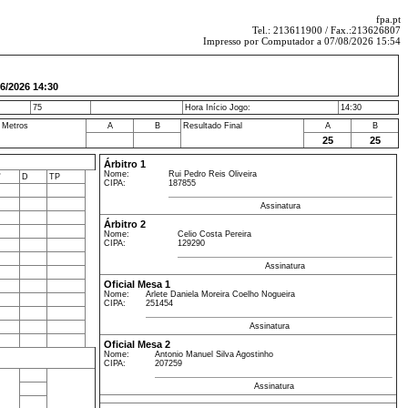
fpa.pt
Tel.: 213611900 / Fax.:213626807
Impresso por Computador a 07/08/2026 15:54
2026 14:30
75
Hora Início Jogo:
14:30
 Metros
A
B
Resultado Final
A
B
25
25
Árbitro 1
Nome:
Rui Pedro Reis Oliveira
'
D
TP
CIPA:
187855
Assinatura
Árbitro 2
Nome:
Celio Costa Pereira
CIPA:
129290
Assinatura
Oficial Mesa 1
Nome:
Arlete Daniela Moreira Coelho Nogueira
CIPA:
251454
Assinatura
Oficial Mesa 2
Nome:
Antonio Manuel Silva Agostinho
CIPA:
207259
Assinatura