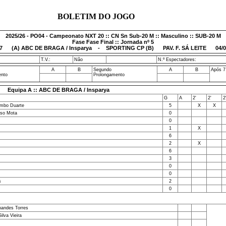
BOLETIM DO JOGO
2025/26 - PO04 - Campeonato NXT 20 :: CN Sn Sub-20 M :: Masculino :: SUB-20 M
Fase Fase Final :: Jornada nº 5
7
(A) ABC DE BRAGA / Insparya - SPORTING CP (B) PAV. F. SÁ LEITE 04/06/
T.V.:
Não
N.º Espectadores:
A
B
Segundo
A
B
Após 7
ento
Prolongamento
Equipa A :: ABC DE BRAGA / Insparya
G
A
2'
2'
2
ambo Duarte
5
X
X
nso Mota
0
0
1
X
6
2
X
6
3
0
0
s
2
0
nandes Torres
lva Vieira