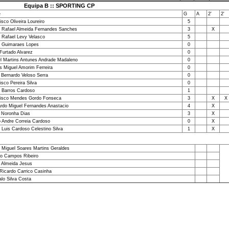
Equipa B :: SPORTING CP
e
G
A
2'
2'
isco Oliveira Loureiro
5
 Rafael Almeida Fernandes Sanches
3
X
 Rafael Levy Velasco
5
 Guimaraes Lopes
0
Furtado Alvarez
0
l Martins Antunes Andrade Madaleno
0
 Miguel Amorim Ferreira
0
 Bernardo Veloso Serra
0
isco Pereira Silva
0
 Barros Cardoso
1
isco Mendes Gordo Fonseca
3
X
X
rdo Miguel Fernandes Anastacio
4
X
 Noronha Dias
3
X
 Andre Correia Cardoso
0
X
 Luis Cardoso Celestino Silva
1
X
 Miguel Soares Martins Geraldes
o Campos Ribeiro
 Almeida Jesus
Ricardo Carrico Casinha
lo Silva Costa