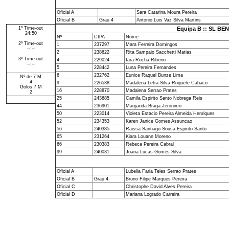
Oficial A
Sara Catarina Moura Pereira
Oficial B
Grau 4
Antonio Luis Vaz Silva Martins
1º Time-out
Equipa B :: SL BEN
24:50
Nº
CIPA
Nome
2º Time-out
1
237297
Mara Ferreira Domingos
--:--
2
238622
Rita Sampaio Sacchetti Matias
3º Time-out
4
229024
Iara Rocha Ribeiro
--:--
5
228442
Luna Pereira Fernandes
6
232762
Eunice Raquel Bunze Lima
Nº de 7 M
4
9
226538
Madalena Letra Silva Roquete Cabaco
Golos 7 M
16
228870
Madalena Serrao Prates
2
25
243685
Camila Espirito Santo Nobrega Reis
44
236901
Margarida Braga Jeronimo
50
223014
Violeta Estacio Pereira Almeida Henriques
52
234353
Karen Janice Gomes Assuncao
56
240385
Raissa Santiago Sousa Espirito Santo
65
231264
Kiara Louann Moreno
66
230383
Rebeca Pereira Cabral
99
240031
Joana Lucas Gomes Silva
Oficial A
Lubelia Faria Teles Serrao Prates
Oficial B
Grau 4
Bruno Filipe Marques Pereira
Oficial C
Christophe David Alves Pereira
Oficial D
Mariana Logrado Carreira