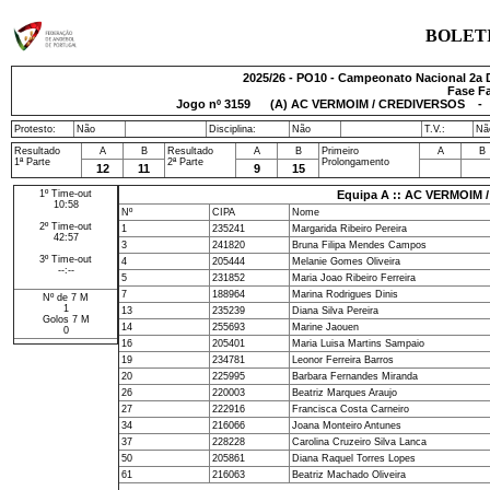
BOLET
2025/26 - PO10 - Campeonato Nacional 2a Di
Fase Fa
Jogo nº
3159
(A) AC VERMOIM / CREDIVERSOS - SL
Protesto:
Não
Disciplina:
Não
T.V.:
Nã
Resultado
A
B
Resultado
A
B
Primeiro
A
B
1ª Parte
2ª Parte
Prolongamento
12
11
9
15
1º Time-out
Equipa A :: AC VERMOIM
10:58
Nº
CIPA
Nome
2º Time-out
1
235241
Margarida Ribeiro Pereira
42:57
3
241820
Bruna Filipa Mendes Campos
3º Time-out
4
205444
Melanie Gomes Oliveira
--:--
5
231852
Maria Joao Ribeiro Ferreira
7
188964
Marina Rodrigues Dinis
Nº de 7 M
1
13
235239
Diana Silva Pereira
Golos 7 M
14
255693
Marine Jaouen
0
16
205401
Maria Luisa Martins Sampaio
19
234781
Leonor Ferreira Barros
20
225995
Barbara Fernandes Miranda
26
220003
Beatriz Marques Araujo
27
222916
Francisca Costa Carneiro
34
216066
Joana Monteiro Antunes
37
228228
Carolina Cruzeiro Silva Lanca
50
205861
Diana Raquel Torres Lopes
61
216063
Beatriz Machado Oliveira