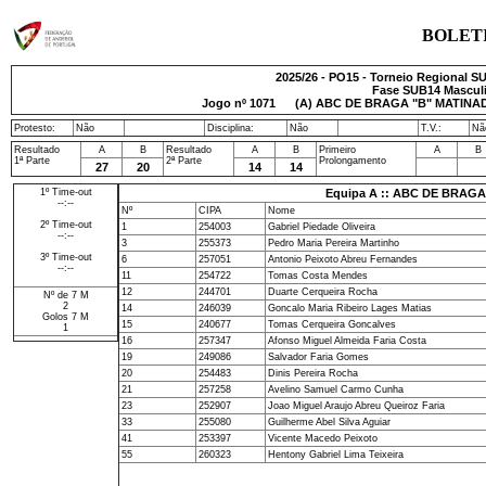
BOLET
2025/26 - PO15 - Torneio Regional SU
Fase SUB14 Masculin
Jogo nº
1071
(A) ABC DE BRAGA "B" MATINADO
Protesto:
Não
Disciplina:
Não
T.V.:
Nã
Resultado
A
B
Resultado
A
B
Primeiro
A
B
1ª Parte
2ª Parte
Prolongamento
27
20
14
14
1º Time-out
Equipa A :: ABC DE BRAG
--:--
Nº
CIPA
Nome
2º Time-out
1
254003
Gabriel Piedade Oliveira
--:--
3
255373
Pedro Maria Pereira Martinho
3º Time-out
6
257051
Antonio Peixoto Abreu Fernandes
--:--
11
254722
Tomas Costa Mendes
12
244701
Duarte Cerqueira Rocha
Nº de 7 M
2
14
246039
Goncalo Maria Ribeiro Lages Matias
Golos 7 M
15
240677
Tomas Cerqueira Goncalves
1
16
257347
Afonso Miguel Almeida Faria Costa
19
249086
Salvador Faria Gomes
20
254483
Dinis Pereira Rocha
21
257258
Avelino Samuel Carmo Cunha
23
252907
Joao Miguel Araujo Abreu Queiroz Faria
33
255080
Guilherme Abel Silva Aguiar
41
253397
Vicente Macedo Peixoto
55
260323
Hentony Gabriel Lima Teixeira