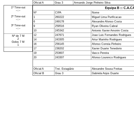
Oficial A
Grau 3
Armando Jorge Pinheiro Silva
1º Time-out
Equipa B :: C.A.
--:--
Nº
CIPA
Nome
2º Time-out
1
260222
Miguel Lima Purificacao
--:--
6
249178
Alexandre Afonso Costa
3º Time-out
9
259516
Ryan Oliveira Cabral
--:--
10
245342
Antonio Xavier Amorim Costa
12
247671
Joao Luis Fernandes Rodrigues
Nº de 7 M
2
14
243305
Artur Marinho Rodrigues
Golos 7 M
16
256145
Afonso Correia Pinheiro
1
17
238202
Xavier Duarte Tenedorio
19
253607
Vasco Pereira
20
243307
Afonso Lourenco Rodrigues
Oficial A
Trei. Estagiário
Alexandre Sousa Freitas
Oficial B
Grau 3
Gabriela Anjos Duarte