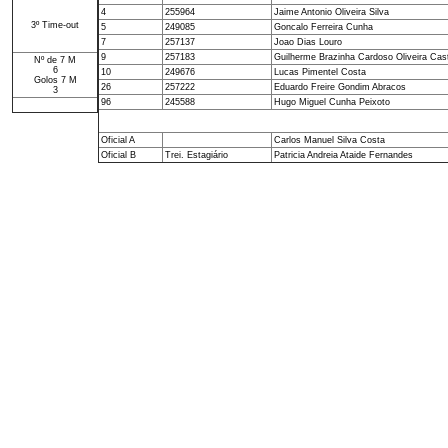
4
255964
Jaime Antonio Oliveira Silva
3º Time-out
5
249085
Goncalo Ferreira Cunha
7
257137
Joao Dias Louro
9
257183
Guilherme Brazinha Cardoso Oliveira Cas
Nº de 7 M
6
10
249676
Lucas Pimentel Costa
Golos 7 M
26
257222
Eduardo Freire Gondim Abracos
3
96
245588
Hugo Miguel Cunha Peixoto
Oficial A
Carlos Manuel Silva Costa
Oficial B
Trei. Estagiário
Patricia Andreia Ataide Fernandes