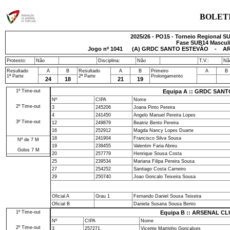
BOLET
2025/26 - PO15 - Torneio Regional SU
Fase SUB14 Masculin
Jogo nº
1041
(A) GRDC SANTO ESTEVÃO - ARSE
Protesto:
Não
Disciplina:
Não
T.V.:
Nã
Resultado
A
B
Resultado
A
B
Primeiro
A
B
1ª Parte
2ª Parte
Prolongamento
24
18
21
19
1º Time-out
Equipa A :: GRDC SAN
Nº
CIPA
Nome
2º Time-out
3
245206
Joana Pinto Pereira
4
241450
Angelo Manuel Pereira Lopes
3º Time-out
12
249879
Beatriz Bento Pereira
16
252912
Magda Nancy Lopes Duarte
18
241904
Francisco Silva Sousa
Nº de 7 M
19
239455
Valentim Faria Abreu
Golos 7 M
20
257779
Henrique Sousa Costa
25
239534
Mariana Filipa Pereira Sousa
27
254252
Santiago Costa Carneiro
29
250740
Joao Goncalo Teixeira Sousa
Oficial A
Grau 1
Fernando Daniel Sousa Teixeira
Oficial B
Daniela Susana Sousa Bento
1º Time-out
Equipa B :: ARSENAL C
Nº
CIPA
Nome
2º Time-out
3
257271
Vicente Martinho Goncalves