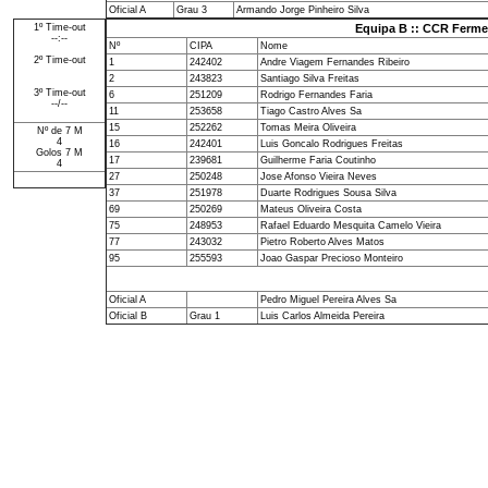
Oficial A
Grau 3
Armando Jorge Pinheiro Silva
1º Time-out
Equipa B :: CCR Ferme
--:--
Nº
CIPA
Nome
2º Time-out
1
242402
Andre Viagem Fernandes Ribeiro
2
243823
Santiago Silva Freitas
3º Time-out
6
251209
Rodrigo Fernandes Faria
--/--
11
253658
Tiago Castro Alves Sa
15
252262
Tomas Meira Oliveira
Nº de 7 M
4
16
242401
Luis Goncalo Rodrigues Freitas
Golos 7 M
17
239681
Guilherme Faria Coutinho
4
27
250248
Jose Afonso Vieira Neves
37
251978
Duarte Rodrigues Sousa Silva
69
250269
Mateus Oliveira Costa
75
248953
Rafael Eduardo Mesquita Camelo Vieira
77
243032
Pietro Roberto Alves Matos
95
255593
Joao Gaspar Precioso Monteiro
Oficial A
Pedro Miguel Pereira Alves Sa
Oficial B
Grau 1
Luis Carlos Almeida Pereira