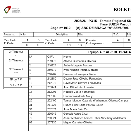
BOLET
2025/26 - PO15 - Torneio Regional SU
Fase SUB14 Masculin
Jogo nº
1012
(A) ABC DE BRAGA "A" SEMURAL - 
Protesto:
Não
Disciplina:
Não
T.V.:
Nã
Resultado
A
B
Resultado
A
B
Primeiro
A
B
1ª Parte
2ª Parte
Prolongamento
16
16
18
13
1º Time-out
Equipa A :: ABC DE BRAG
--/--
Nº
CIPA
Nome
2º Time-out
1
239478
Afonso Guimaraes Oliveira
2
246824
Andre Morgado Fortuna
3º Time-out
4
259779
Ivan Kiluanje Palma Matuabi
--:--
7
240289
Francisco Laranjeira Basto
8
242880
Duarte Jose Oliveira Fernandes
Nº de 7 M
1
10
242879
David Jose Oliveira Fernandes
Golos 7 M
13
243241
Joao Filipe Lobo Loureiro
17
252908
Rodrigo Costa Fernandes
18
247805
Lourenco Andrade Araujo
25
252406
Tomas Manuel Cascais Warlaumont Oliveira Campos
31
241727
Ruben Filipe Lobo Pereira Sousa
34
242574
Jose Maria Feio Cruz
46
250642
Goncalo Abreu Cruz
72
260324
Asser Mohamed Ahmed Taher Abdelbary Abdelhafez
99
257230
Miguel Carneiro Oliveira