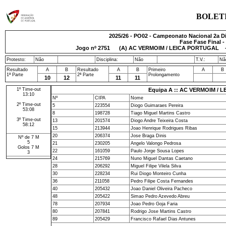
BOLET
2025/26 - PO02 - Campeonato Nacional 2a Div
Fase Fase Final -
Jogo nº
2751
(A) AC VERMOIM / LEICA PORTUGAL -
Protesto:
Não
Disciplina:
Não
T.V.:
Nã
Resultado
A
B
Resultado
A
B
Primeiro
A
B
1ª Parte
2ª Parte
Prolongamento
10
12
11
11
1º Time-out
Equipa A :: AC VERMOIM /
13:10
Nº
CIPA
Nome
2º Time-out
5
223554
Diogo Guimaraes Pereira
53:08
8
198728
Tiago Miguel Martins Castro
3º Time-out
13
201574
Diogo Andre Teixeira Costa
58:12
15
213944
Joao Henrique Rodrigues Ribas
20
206374
Jose Braga Dinis
Nº de 7 M
5
21
230205
Angelo Valongo Pedrosa
Golos 7 M
22
161059
Paulo Jorge Sousa Lopes
3
24
215769
Nuno Miguel Dantas Caetano
28
206292
Miguel Filipe Vilela Silva
30
228234
Rui Diogo Monteiro Cunha
36
211058
Pedro Filipe Costa Fernandes
40
205432
Joao Daniel Oliveira Pacheco
48
205422
Simao Pedro Azevedo Abreu
78
207934
Joao Pedro Goja Faria
80
207841
Rodrigo Jose Martins Castro
89
205429
Francisco Rafael Dias Antunes