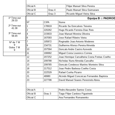
Oficial A
Filipe Manuel Silva Pereira
Oficial B
Grau 4
Paulo Manuel Silva Guimaraes
Oficial C
Grau 3
Ricardo Miguel Vieira Silva
1º Time-out
Equipa B :: PADRO
29:33
Nº
CIPA
Nome
2º Time-out
1
178919
Ricardo Sa Goncalves Teixeira
41:36
2
220262
Hugo Ricardo Ferreira Dias Reis
3º Time-out
4
215833
Joao Manuel Moreira Oliveira
58:45
6
167093
Jose Rafael Ribeiro Vieira
7
195872
Reginaldo Joao Antonio Modenes
Nº de 7 M
9
9
234731
Guilherme Afonso Pereira Almeida
Golos 7 M
10
207564
Goncalo Andre Castro Azevedo
9
11
166682
Miguel Costa Lourenco Correia
12
207252
Joao Henrique Carvalheira Costa Freitas Coelho
14
209788
Nicholas Nuno Almeida Carvalho
15
209785
Goncalo Condesso Martins Monteiro Silva
18
217512
Joao Pedro Barbosa Coelho Costa
20
222529
Rafael Cunha Pizarro
21
48980
Alcindo Miguel Conceicao Fernandes Baptista
23
227796
David Manuel Soares Perestrelo Abreu
Oficial A
Pedro Alexandre Santos Costa
Oficial B
Grau 3
Tiago Filipe Cardoso Figueiredo
Oficial C
Ana Fernandes Romanenko