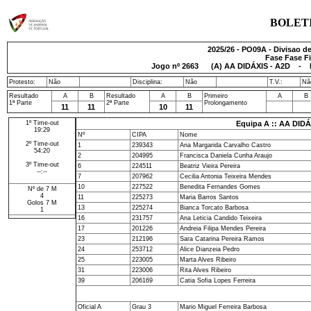
BOLET
2025/26 - PO09A - Divisao de
Fase Fase Fi
Jogo nº
2663
(A) AA DIDÁXIS - A2D - E
Protesto:
Não
Disciplina:
Não
T.V.:
Nã
Resultado
A
B
Resultado
A
B
Primeiro
A
B
1ª Parte
2ª Parte
Prolongamento
11
11
10
11
1º Time-out
Equipa A :: AA DIDÁ
19:29
Nº
CIPA
Nome
2º Time-out
1
239343
Ana Margarida Carvalho Castro
54:20
2
204995
Francisca Daniela Cunha Araujo
3º Time-out
6
224511
Beatriz Vieira Pereira
--:--
7
207962
Cecilia Antonia Teixeira Mendes
10
227522
Benedita Fernandes Gomes
Nº de 7 M
4
11
225273
Maria Barros Santos
Golos 7 M
13
225274
Bianca Torcato Barbosa
1
16
231757
Ana Leticia Candido Teixeira
17
201226
Andreia Filipa Mendes Pereira
23
212196
Sara Catarina Pereira Ramos
24
253712
Alice Dianzeia Pedro
25
223005
Marta Alves Ribeiro
31
223006
Rita Alves Ribeiro
39
206169
Catia Sofia Lopes Ferreira
Oficial A
Grau 3
Mario Miguel Ferreira Barbosa