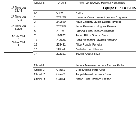
Oficial B
Grau 3
Artur Jorge Alves Ferreira Fernandes
1º Time-out
Equipa B :: EA BE
23:44
Nº
CIPA
Nome
2º Time-out
1
213700
Carolina Vieira Freitas Cancela Nogueira
47:45
3
241690
Kiara Cristina Varela Duarte Tavares
3º Time-out
4
212360
Tania Patricia Rodrigues Pereira
51:35
5
211390
Patricia Filipa Tavares Andrade
7
196872
Joana Filipa Gomes Pinto
Nº de 7 M
4
10
213434
Sofia Alexandra Tavares Andrade
Golos 7 M
16
238421
Alice Ronchi Ferreira
3
17
113644
Anabela Dias Oliveira
77
212361
Beatriz Costa Silva
Oficial A
Teresa Manuela Ferreira Gomes Pinto
Oficial B
Grau 1
Diogo Albino Pinto Cruz
Oficial C
Grau 2
Jorge Manuel Fonseca Silva
Oficial D
Grau 4
Andre Filipe Tavares Freitas