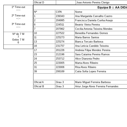
Oficial D
Joao Antonio Pereira Clerigo
1º Time-out
Equipa B :: AA DID
--:--
Nº
CIPA
Nome
2º Time-out
1
239343
Ana Margarida Carvalho Castro
--:--
2
204995
Francisca Daniela Cunha Araujo
3º Time-out
6
224511
Beatriz Vieira Pereira
--:--
7
207962
Cecilia Antonia Teixeira Mendes
10
227522
Benedita Fernandes Gomes
Nº de 7 M
7
11
225273
Maria Barros Santos
Golos 7 M
13
225274
Bianca Torcato Barbosa
6
16
231757
Ana Leticia Candido Teixeira
17
201226
Andreia Filipa Mendes Pereira
23
212196
Sara Catarina Pereira Ramos
24
253712
Alice Dianzeia Pedro
25
223005
Marta Alves Ribeiro
31
223006
Rita Alves Ribeiro
39
206169
Catia Sofia Lopes Ferreira
Oficial A
Grau 3
Mario Miguel Ferreira Barbosa
Oficial B
Grau 3
Artur Jorge Alves Ferreira Fernandes