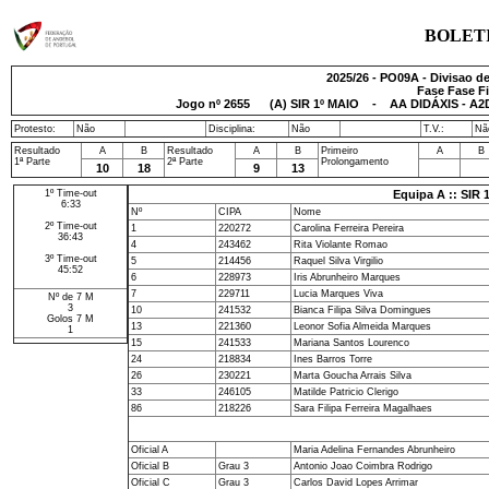
BOLET
2025/26 - PO09A - Divisao de
Fase Fase Fi
Jogo nº
2655
(A) SIR 1º MAIO - AA DIDÁXIS - A2
Protesto:
Não
Disciplina:
Não
T.V.:
Nã
Resultado
A
B
Resultado
A
B
Primeiro
A
B
1ª Parte
2ª Parte
Prolongamento
10
18
9
13
1º Time-out
Equipa A :: SIR 
6:33
Nº
CIPA
Nome
2º Time-out
1
220272
Carolina Ferreira Pereira
36:43
4
243462
Rita Violante Romao
3º Time-out
5
214456
Raquel Silva Virgilio
45:52
6
228973
Iris Abrunheiro Marques
7
229711
Lucia Marques Viva
Nº de 7 M
3
10
241532
Bianca Filipa Silva Domingues
Golos 7 M
13
221360
Leonor Sofia Almeida Marques
1
15
241533
Mariana Santos Lourenco
24
218834
Ines Barros Torre
26
230221
Marta Goucha Arrais Silva
33
246105
Matilde Patricio Clerigo
86
218226
Sara Filipa Ferreira Magalhaes
Oficial A
Maria Adelina Fernandes Abrunheiro
Oficial B
Grau 3
Antonio Joao Coimbra Rodrigo
Oficial C
Grau 3
Carlos David Lopes Arrimar