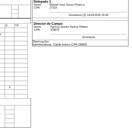
Delegado 1
Nome:
Manuel Jose Sousa Proenca
CIPA:
27319
Assinatura [X] 14/03/2026 19:46
Director de Campo
D
TP
Nome:
Patricia Susete Santos Ribeiro
CIPA:
209878
X
Assinatura
Observações:
Administrativas. Cartão branco CIPA 199445
X