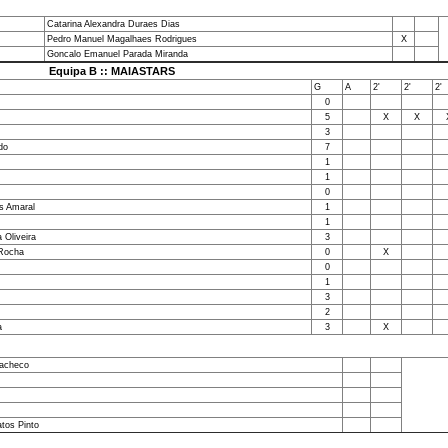
Catarina Alexandra Duraes Dias
Pedro Manuel Magalhaes Rodrigues
X
Goncalo Emanuel Parada Miranda
Equipa B :: MAIASTARS
G
A
2'
2'
2'
0
5
X
X
3
do
7
1
1
0
s Amaral
1
1
 Oliveira
3
 Rocha
0
X
0
1
3
2
a
3
X
Pacheco
atos Pinto