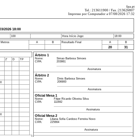
fpa.pt
Tel.: 213611900 / Fax.:213626807
Impresso por Computador a 07/08/2026 17:32
/2026 18:00
100
Hora Início Jogo:
18:00
 Metros
A
B
Resultado Final
A
B
20
31
Árbitro 1
Nome:
Simao Barbosa Simoes
2'
D
TP
CIPA:
203861
Assinatura
Árbitro 2
Nome:
Dinis Barbosa Simoes
CIPA:
206900
X
Assinatura
Oficial Mesa 1
Nome:
Filipe Ricardo Oliveira Silva
CIPA:
111692
Assinatura
X
Oficial Mesa 2
Nome:
Liliana Sofia Cardoso Ferreira Novo
CIPA:
225664
Assinatura