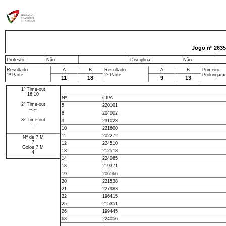
Jogo nº
2635
Protesto:
Não
Disciplina:
Não
Resultado
A
B
Resultado
A
B
Primeiro
1ª Parte
2ª Parte
Prolongam
11
18
9
13
1º Time-out
16:10
Nº
CIPA
2º Time-out
5
220101
--:--
8
204002
3º Time-out
9
231028
--:--
10
221600
11
202272
Nº de 7 M
7
12
224510
Golos 7 M
13
212518
4
14
224065
18
219371
19
206166
20
221538
21
227983
22
196415
25
215351
26
199445
63
224056