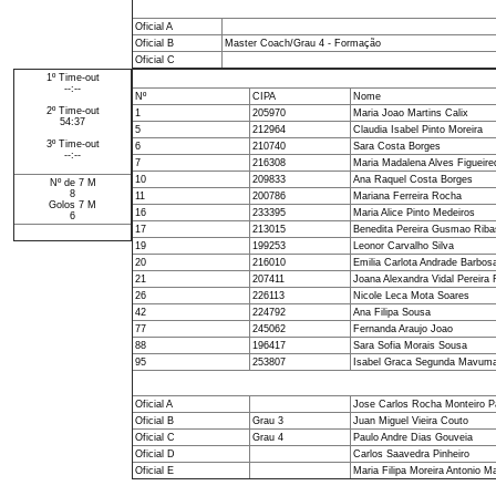
Oficial A
Oficial B
Master Coach/Grau 4 - Formação
Oficial C
1º Time-out
--:--
Nº
CIPA
Nome
2º Time-out
1
205970
Maria Joao Martins Calix
54:37
5
212964
Claudia Isabel Pinto Moreira
3º Time-out
6
210740
Sara Costa Borges
--:--
7
216308
Maria Madalena Alves Figueire
10
209833
Ana Raquel Costa Borges
Nº de 7 M
8
11
200786
Mariana Ferreira Rocha
Golos 7 M
16
233395
Maria Alice Pinto Medeiros
6
17
213015
Benedita Pereira Gusmao Riba
19
199253
Leonor Carvalho Silva
20
216010
Emilia Carlota Andrade Barbosa
21
207411
Joana Alexandra Vidal Pereira
26
226113
Nicole Leca Mota Soares
42
224792
Ana Filipa Sousa
77
245062
Fernanda Araujo Joao
88
196417
Sara Sofia Morais Sousa
95
253807
Isabel Graca Segunda Mavum
Oficial A
Jose Carlos Rocha Monteiro 
Oficial B
Grau 3
Juan Miguel Vieira Couto
Oficial C
Grau 4
Paulo Andre Dias Gouveia
Oficial D
Carlos Saavedra Pinheiro
Oficial E
Maria Filipa Moreira Antonio M