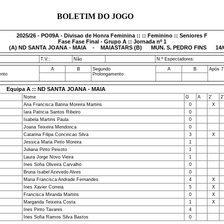
BOLETIM DO JOGO
2025/26 - PO09A - Divisao de Honra Feminina :: :: Feminino :: Seniores F
Fase Fase Final - Grupo A :: Jornada nº 1
(A) ND SANTA JOANA - MAIA - MAIASTARS (B) MUN. S. PEDRO FINS 14/03
T.V.:
Não
N.º Espectadores:
A
B
Segundo
A
B
Após 7
ento
Prolongamento
Equipa A :: ND SANTA JOANA - MAIA
Nome
G
A
2'
2'
Ana Francisca Batina Moreira Martins
0
X
Iara Patricia Santos Ribeiro
0
Isabela Martins Paula
0
Joana Teixeira Mendonca
0
Catarina Filipa Conceicao Silva
3
X
Jessica Maria Pinto Moreira
1
Juliana Pinto Peixoto
1
Laura Jorge Novo Vieira
1
Ines Sofia Oliveira Carvalho
0
Bruna Isabel Azevedo Alves
0
Maria Francisca Andrade Fernandes
4
X
Ines Xavier Correia
5
X
Francisca Miranda Martins
0
X
Margarida Teixeira Costa
1
X
Ines Pinto Tavares
4
Ines Sofia Ramos Silva Bastos
0