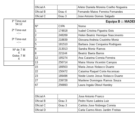
Oficial A
Arlete Daniela Moreira Coelho Nogueira
Oficial B
Grau 4
Fernando Matos Ferreira Fernandes
Oficial C
Grau 3
Jose Antonio Gomes Salgado
1º Time-out
Equipa B :: MADE
54:12
Nº
CIPA
Nome
2º Time-out
1
174818
Isabel Cristina Figueira Gois
--:--
2
248269
Helen Beatriz Henrique Nascimento
3º Time-out
3
218839
Giovana Andreia Coutinho Moniz
--:--
5
181510
Barbara Joao Cerqueira Rodrigues
6
213013
Sandra Moniz Ramos
Nº de 7 M
4
8
221144
Beatriz Baeta Barros
Golos 7 M
12
195274
Ana Catarina Correia Ferreira
4
13
256714
Maira Vitoria Vicentini Campos
15
189503
Maria Jesus Nolasco Duarte
22
150472
Catarina Raquel Corte Ascensao
23
189496
Neide Lisete Jesus Nolasco Duarte
27
239728
Marilene Domingos Ramos Souza
67
256893
Laura Ingala Oboul Handey
Oficial A
Jose Antonio Franco
Oficial B
Grau 3
Pedro Nuno Ladeira Luiz
Oficial C
Grau 3
Carlota Jose Nobrega Correia
Oficial D
Carla Carmo Alves Jardim Freitas