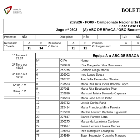
BOLET
2025/26 - PO09 - Campeonato Nacional 1a D
Fase Fase Fi
Jogo nº
2603
(A) ABC DE BRAGA / OBO Betterm
Protesto:
Não
Disciplina:
Não
T.V.:
Nã
Resultado
A
B
Resultado
A
B
Primeiro
A
B
1ª Parte
2ª Parte
Prolongamento
15
14
11
12
1º Time-out
Equipa A :: ABC DE BRAGA 
23:24
Nº
CIPA
Nome
2º Time-out
1
220958
Rita Margarida Silva Guimaraes
45:38
2
257755
Candela Diego Martin
3º Time-out
6
226002
Ines Lopes Sousa
59:38
7
210732
Ana Sofia Fernandes Oliveira
8
233533
Maria Rita Reis Vieira Botelho Lopes
Nº de 7 M
5
9
207011
Maria Rita Escolastico Pico
Golos 7 M
10
252829
Marisoni Julieta Bernardo Capessa
4
11
208203
Maria Jose Lestre Pinho
12
219742
Leticia Cunha Faria
13
215414
Maria Francisca Mirra Ferreira
18
232289
Matilde Loureiro Baptista Figueiredo
20
227647
Bianca Parente Lima
21
200275
Margarida Laranjeira Cardoso
29
219677
Joana Ferreira Oliveira Garces
46
196973
Ines Rodrigues Laranjeira
77
204939
Ester Sotomaior Coutinho Marques