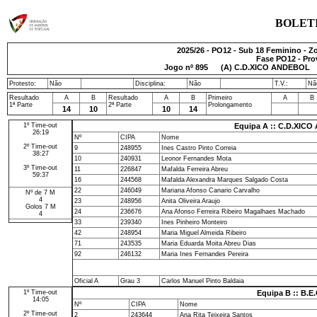
BOLET
2025/26 - PO12 - Sub 18 Feminino - Z
Fase PO12 - Pro
Jogo nº
895
(A) C.D.XICO ANDEBOL - 
Protesto:
Não
Disciplina:
Não
T.V.:
Nã
Resultado
A
B
Resultado
A
B
Primeiro
A
B
1ª Parte
2ª Parte
Prolongamento
14
10
10
14
1º Time-out
Equipa A :: C.D.XIC
26:19
Nº
CIPA
Nome
2º Time-out
9
248955
Ines Castro Pinto Correia
38:27
10
240931
Leonor Fernandes Mota
3º Time-out
11
226847
Mafalda Ferreira Abreu
59:37
16
244568
Mafalda Alexandra Marques Salgado Costa
22
246049
Mariana Afonso Canario Carvalho
Nº de 7 M
4
23
248956
Anita Oliveira Araujo
Golos 7 M
24
236676
Ana Afonso Ferreira Ribeiro Magalhaes Machado
4
33
239340
Ines Pinheiro Monteiro
42
248954
Maria Miguel Almeida Ribeiro
71
243535
Maria Eduarda Moita Abreu Dias
92
246132
Maria Ines Fernandes Pereira
Oficial A
Grau 3
Carlos Manuel Pinto Baldaia
1º Time-out
Equipa B :: B.E.
14:05
Nº
CIPA
Nome
2º Time-out
2
243644
Ana Rita Teixeira Santos