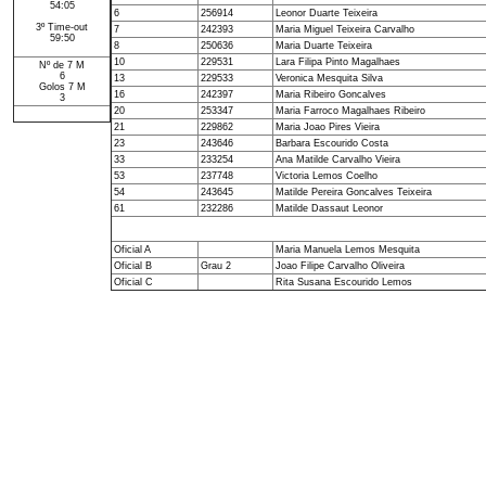
54:05
6
256914
Leonor Duarte Teixeira
3º Time-out
7
242393
Maria Miguel Teixeira Carvalho
59:50
8
250636
Maria Duarte Teixeira
10
229531
Lara Filipa Pinto Magalhaes
Nº de 7 M
6
13
229533
Veronica Mesquita Silva
Golos 7 M
16
242397
Maria Ribeiro Goncalves
3
20
253347
Maria Farroco Magalhaes Ribeiro
21
229862
Maria Joao Pires Vieira
23
243646
Barbara Escourido Costa
33
233254
Ana Matilde Carvalho Vieira
53
237748
Victoria Lemos Coelho
54
243645
Matilde Pereira Goncalves Teixeira
61
232286
Matilde Dassaut Leonor
Oficial A
Maria Manuela Lemos Mesquita
Oficial B
Grau 2
Joao Filipe Carvalho Oliveira
Oficial C
Rita Susana Escourido Lemos