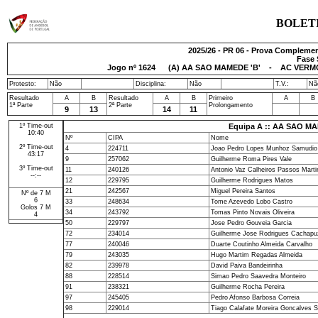
BOLET
2025/26 - PR 06 - Prova Complemen
Fase 
Jogo nº
1624
(A) AA SAO MAMEDE 'B' - AC VERMOI
Protesto:
Não
Disciplina:
Não
T.V.:
Nã
Resultado
A
B
Resultado
A
B
Primeiro
A
B
1ª Parte
2ª Parte
Prolongamento
9
13
14
11
1º Time-out
Equipa A :: AA SAO MA
10:40
Nº
CIPA
Nome
2º Time-out
4
224711
Joao Pedro Lopes Munhoz Samudio
43:17
9
257062
Guilherme Roma Pires Vale
3º Time-out
11
240126
Antonio Vaz Calheiros Passos Marti
--:--
12
229795
Guilherme Rodrigues Matos
21
242567
Miguel Pereira Santos
Nº de 7 M
6
33
248634
Tome Azevedo Lobo Castro
Golos 7 M
34
243792
Tomas Pinto Novais Oliveira
4
50
229797
Jose Pedro Gouveia Garcia
72
234014
Guilherme Jose Rodrigues Cachapu
77
240046
Duarte Coutinho Almeida Carvalho
79
243035
Hugo Martim Regadas Almeida
82
239978
David Paiva Bandeirinha
88
228514
Simao Pedro Saavedra Monteiro
91
238321
Guilherme Rocha Pereira
97
245405
Pedro Afonso Barbosa Correia
98
229014
Tiago Calafate Moreira Goncalves 