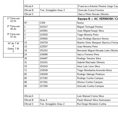
Oficial A
Francisco Antonio Pereira Jorge Ca
Oficial B
Trei. Estagiário Grau 2
Goncalo Costa Ferreira
Oficial C
Vasco Pinto Novais Oliveira
1º Time-out
Equipa B :: AC VERMOIM /
22:51
Nº
CIPA
Nome
2º Time-out
1
241527
Miguel Tentugal Pereira
45:41
2
243591
Joao Miguel Araujo Silva
3º Time-out
3
223555
Tiago Moreira Pinto
57:41
7
255692
Joao Rodrigo Barroso Neves
10
234754
Martim Dinis Marques Barroca Fern
Nº de 7 M
4
15
223557
Joao Moreira Pinto
Golos 7 M
19
252242
Bernardo Miguel Almada Lobo Olivei
3
24
229086
Vasco Ferreira Pires
29
244487
Rodrigo Teixeira Silva
31
233101
Gabriel Machado Oliveira
33
252243
Artur Luis Lima Silva
71
218539
Tiago Mendanha Azevedo Alves
85
230206
Rodrigo Valongo Pedrosa
90
227262
Rodrigo Cunha Campos
98
227261
Afonso Cunha Campos
99
227260
Goncalo Cunha Campos
Oficial A
Luis Manuel Costa Silva
Oficial B
Grau 4
Paulo Manuel Silva Guimaraes
Oficial C
Trei. Estagiário Grau 2
Rui Diogo Monteiro Cunha