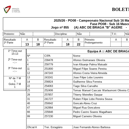
BOLET
2025/26 - PO08 - Campeonato Nacional Sub 16 Mas
Fase PO08 - Sub 16 Mascu
Jogo nº
855
(A) ABC DE BRAGA "B" AGERE - CD
Protesto:
Não
Disciplina:
Não
T.V.:
Nã
Resultado
A
B
Resultado
A
B
Primeiro
A
B
1ª Parte
2ª Parte
Prolongamento
13
18
18
22
1º Time-out
Equipa A :: ABC DE BRAG
15:13
Nº
CIPA
Nome
2º Time-out
1
239478
Afonso Guimaraes Oliveira
--:--
4
259779
Ivan Kiluanje Palma Matuabi
3º Time-out
11
251800
Miguel Filipe Soares Pereira
--:--
12
247243
Afonso Costa Vieira Almeida
13
243241
Joao Filipe Lobo Loureiro
Nº de 7 M
1
14
256824
Guilherme Silva Ferreira
Golos 7 M
22
254063
Tiago Silva Carvalho
1
25
252406
Tomas Manuel Cascais Warlaumont Oliveira
28
257857
Thierry Meirelles Gaspar
31
241727
Ruben Filipe Lobo Pereira Sousa
46
250642
Goncalo Abreu Cruz
47
242884
Miguel Rua Goncalves
66
235846
Pedro Castro Soares Magalhaes
99
257230
Miguel Carneiro Oliveira
Oficial A
Trei. Estagiário
Joao Fernando Alonso Barbosa