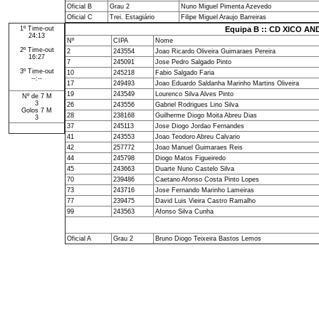
Oficial B
Grau 2
Nuno Miguel Pimenta Azevedo
Oficial C
Trei. Estagiário
Filipe Miguel Araujo Barreiras
1º Time-out
Equipa B :: CD XICO A
24:13
Nº
CIPA
Nome
2º Time-out
2
243554
Joao Ricardo Oliveira Guimaraes Pereira
16:27
7
245091
Jose Pedro Salgado Pinto
3º Time-out
10
245218
Fabio Salgado Faria
--:--
17
249493
Joao Eduardo Saldanha Marinho Martins Oliveira
19
243549
Lourenco Silva Alves Pinto
Nº de 7 M
3
26
243556
Gabriel Rodrigues Lino Silva
Golos 7 M
28
238168
Guilherme Diogo Moita Abreu Dias
3
37
245113
Jose Diogo Jordao Fernandes
41
243553
Joao Teodoro Abreu Calvario
42
257772
Joao Manuel Guimaraes Reis
44
245798
Diogo Matos Figueiredo
45
243663
Duarte Nuno Castelo Silva
70
239486
Caetano Afonso Costa Pinto Lopes
73
243716
Jose Fernando Marinho Lameiras
77
239475
David Luis Vieira Castro Ramalho
99
243563
Afonso Silva Cunha
Oficial A
Grau 2
Bruno Diogo Teixeira Bastos Lemos