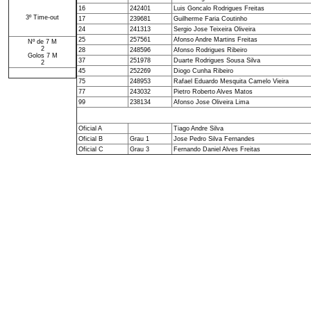
16
242401
Luis Goncalo Rodrigues Freitas
3º Time-out
17
239681
Guilherme Faria Coutinho
24
241313
Sergio Jose Teixeira Oliveira
25
257561
Afonso Andre Martins Freitas
Nº de 7 M
2
28
248596
Afonso Rodrigues Ribeiro
Golos 7 M
37
251978
Duarte Rodrigues Sousa Silva
2
45
252269
Diogo Cunha Ribeiro
75
248953
Rafael Eduardo Mesquita Camelo Vieira
77
243032
Pietro Roberto Alves Matos
99
238134
Afonso Jose Oliveira Lima
Oficial A
Tiago Andre Silva
Oficial B
Grau 1
Jose Pedro Silva Fernandes
Oficial C
Grau 3
Fernando Daniel Alves Freitas