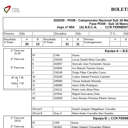
BOLET
2025/26 - PO08 - Campeonato Nacional Sub 16 Mas
Fase PO08 - Sub 16 Mascu
Jogo nº
854
(A) B.E.C.A. - CCR FERMENTÕ
Protesto:
Não
Disciplina:
Não
T.V.:
Nã
Resultado
A
B
Resultado
A
B
Primeiro
A
B
1ª Parte
2ª Parte
Prolongamento
20
13
31
11
1º Time-out
Equipa A :: B.E
11:44
Nº
CIPA
Nome
2º Time-out
4
234329
Lucas Daniel Mota Carvalho
6
243657
Goncalo Jose Fernandes Sousa
3º Time-out
7
243654
Ivo Manuel Teixeira Sousa
9
234148
Diogo Filipe Carvalho Costa
16
253185
Carlos Gabriel Ferreira Carneiro
Nº de 7 M
2
20
246080
Tomas Andrade Miranda
Golos 7 M
21
248966
Aaron Dilla Rodriguez
1
47
234121
Pedro Leite Mota Pinto
77
247642
Miguel Goncalves Dias
96
243658
Jose Renato Pimenta Ribeiro Seixas
Oficial A
Daniel Joaquim Magalhaes Carvalho
Oficial B
Grau 4
Mario Andre Carvalho Neri Guedes
1º Time-out
Equipa B :: CCR FER
18:01
Nº
CIPA
Nome
2º Time-out
1
242402
Andre Viagem Fernandes Ribeiro