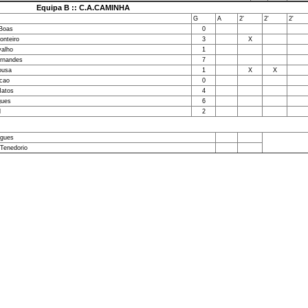
Equipa B :: C.A.CAMINHA
G
A
2'
2'
2'
 Boas
0
onteiro
3
X
valho
1
ernandes
7
ousa
1
X
X
acao
0
Matos
4
gues
6
l
2
igues
Tenedorio