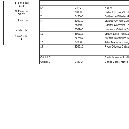
1º Time-out
9:33
Nº
CIPA
Nome
2º Time-out
1
238205
Gabriel Costa Vilas
53:57
7
243306
Guilherme Ribeiro M
3º Time-out
8
259519
Mateus Correia Car
10
253608
Gaspar Guerreiro F
11
238206
Lourenco Cristino S
Nº de 7 M
3
12
260222
Miguel Lima Purific
Golos 7 M
13
247667
Antonio Rodrigues 
1
14
243305
Artur Marinho Rodri
17
259516
Ryan Oliveira Cabra
Oficial A
David Marinho Rodr
Oficial B
Grau 3
Carlos Jorge Matos 