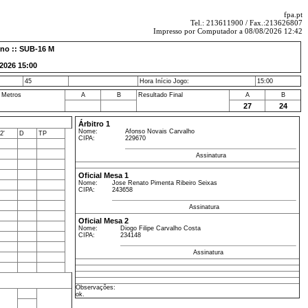
fpa.pt
Tel.: 213611900 / Fax.:213626807
Impresso por Computador a 08/08/2026 12:42
ino :: SUB-16 M
026 15:00
45
Hora Início Jogo:
15:00
 Metros
A
B
Resultado Final
A
B
27
24
Árbitro 1
Nome:
Afonso Novais Carvalho
2'
D
TP
CIPA:
229670
Assinatura
Oficial Mesa 1
Nome:
Jose Renato Pimenta Ribeiro Seixas
CIPA:
243658
Assinatura
Oficial Mesa 2
Nome:
Diogo Filipe Carvalho Costa
CIPA:
234148
Assinatura
Observações:
ok.