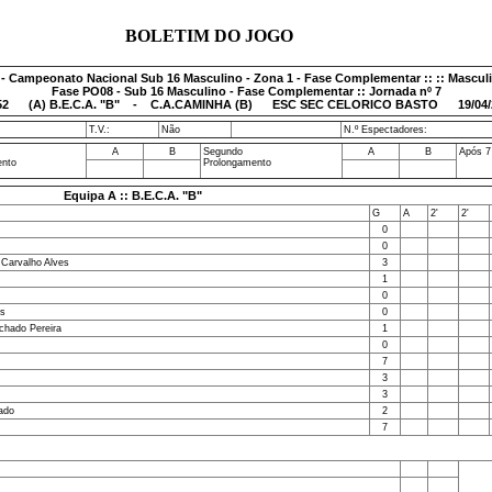
BOLETIM DO JOGO
 - Campeonato Nacional Sub 16 Masculino - Zona 1 - Fase Complementar :: :: Mascul
Fase PO08 - Sub 16 Masculino - Fase Complementar :: Jornada nº 7
52
(A) B.E.C.A. "B" - C.A.CAMINHA (B) ESC SEC CELORICO BASTO 19/04/2
T.V.:
Não
N.º Espectadores:
A
B
Segundo
A
B
Após 7
ento
Prolongamento
Equipa A :: B.E.C.A. "B"
G
A
2'
2'
0
0
 Carvalho Alves
3
1
0
es
0
chado Pereira
1
0
7
3
3
ado
2
7