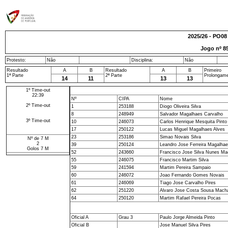
2025/26 - PO08
Jogo nº
8
Protesto:
Não
Disciplina:
Não
Resultado
A
B
Resultado
A
B
Primeiro
1ª Parte
2ª Parte
Prolongam
14
11
13
13
1º Time-out
22:39
Nº
CIPA
Nome
2º Time-out
1
253188
Diogo Oliveira Silva
8
248949
Salvador Magalhaes Carvalho
3º Time-out
10
246073
Carlos Henrique Mesquita Pinto
17
250122
Lucas Miguel Magalhaes Alves
23
253186
Simao Novais Silva
Nº de 7 M
2
39
250124
Leandro Jose Ferreira Magalha
Golos 7 M
52
243660
Francisco Jose Silva Nunes Ma
55
246075
Francisco Martim Silva
59
241594
Martim Pereira Sampaio
60
246072
Joao Fernando Gomes Novais
61
246069
Tiago Jose Carvalho Pires
62
251220
Alvaro Jose Costa Sousa Mach
64
250120
Martim Rafael Pereira Pocas
Oficial A
Grau 3
Paulo Jorge Almeida Pinto
Oficial B
Jose Manuel Silva Pires