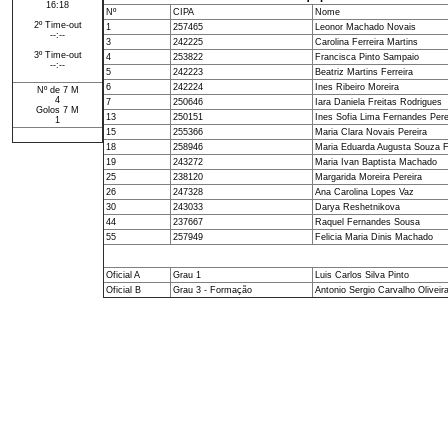
16:18
Nº
CIPA
Nome
2º Time-out
1
257465
Leonor Machado Novais
--:--
3
242225
Carolina Ferreira Martins
3º Time-out
4
253822
Francisca Pinto Sampaio
--:--
5
242223
Beatriz Martins Ferreira
6
242224
Ines Ribeiro Moreira
Nº de 7 M
4
7
250646
Iara Daniela Freitas Rodrigues
Golos 7 M
13
250151
Ines Sofia Lima Fernandes Pere
1
15
255366
Maria Clara Novais Pereira
18
258946
Maria Eduarda Augusta Souza F
19
243272
Maria Ivan Baptista Machado
25
238120
Margarida Moreira Pereira
26
247328
Ana Carolina Lopes Vaz
30
243033
Darya Reshetnikova
44
237667
Raquel Fernandes Sousa
55
257949
Felicia Maria Dinis Machado
Oficial A
Grau 1
Luis Carlos Silva Pinto
Oficial B
Grau 3 - Formação
Antonio Sergio Carvalho Oliveir