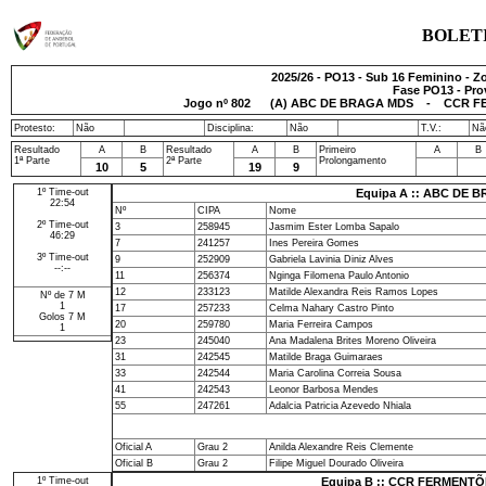
BOLET
2025/26 - PO13 - Sub 16 Feminino - Z
Fase PO13 - Pro
Jogo nº
802
(A) ABC DE BRAGA MDS - CCR FERMEN
Protesto:
Não
Disciplina:
Não
T.V.:
Nã
Resultado
A
B
Resultado
A
B
Primeiro
A
B
1ª Parte
2ª Parte
Prolongamento
10
5
19
9
1º Time-out
Equipa A :: ABC DE 
22:54
Nº
CIPA
Nome
2º Time-out
3
258945
Jasmim Ester Lomba Sapalo
46:29
7
241257
Ines Pereira Gomes
3º Time-out
9
252909
Gabriela Lavinia Diniz Alves
--:--
11
256374
Nginga Filomena Paulo Antonio
12
233123
Matilde Alexandra Reis Ramos Lopes
Nº de 7 M
1
17
257233
Celma Nahary Castro Pinto
Golos 7 M
20
259780
Maria Ferreira Campos
1
23
245040
Ana Madalena Brites Moreno Oliveira
31
242545
Matilde Braga Guimaraes
33
242544
Maria Carolina Correia Sousa
41
242543
Leonor Barbosa Mendes
55
247261
Adalcia Patricia Azevedo Nhiala
Oficial A
Grau 2
Anilda Alexandre Reis Clemente
Oficial B
Grau 2
Filipe Miguel Dourado Oliveira
1º Time-out
Equipa B :: CCR FERMENTÕE