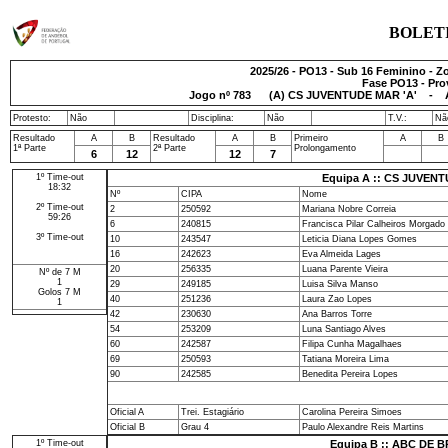
BOLET
2025/26 - PO13 - Sub 16 Feminino - Z
Fase PO13 - Pro
Jogo nº
783
(A) CS JUVENTUDE MAR 'A' - A
Protesto:
Não
Disciplina:
Não
T.V.:
Nã
Resultado
A
B
Resultado
A
B
Primeiro
A
B
1ª Parte
2ª Parte
Prolongamento
6
12
12
7
1º Time-out
Equipa A :: CS JUVENT
18:32
Nº
CIPA
Nome
2º Time-out
2
250592
Mariana Nobre Correia
59:26
6
240815
Francisca Pilar Calheiros Morgado
3º Time-out
10
243547
Leticia Diana Lopes Gomes
16
242623
Eva Almeida Lages
20
256335
Luana Parente Vieira
Nº de 7 M
1
29
249185
Luisa Silva Manso
Golos 7 M
40
251236
Laura Zao Lopes
1
42
230630
Ana Barros Torre
54
253209
Luna Santiago Alves
60
242587
Filipa Cunha Magalhaes
69
250593
Tatiana Moreira Lima
90
242585
Benedita Pereira Lopes
Oficial A
Trei. Estagiário
Carolina Pereira Simoes
Oficial B
Grau 4
Paulo Alexandre Reis Martins
1º Time-out
Equipa B :: ABC DE