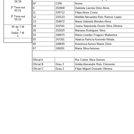
24:18
Nº
CIPA
Nome
2º Time-out
9
252909
Gabriela Lavinia Diniz Alves
43:21
11
235712
Filipa Alves Costa
3º Time-out
12
233123
Matilde Alexandra Reis Ramos Lopes
56:10
13
254672
Maria Gabriela Mendes Alves
24
241541
Joana Sepulveda Osorio Silva Oliveira
Nº de 7 M
3
26
252025
Mariana Rodrigues Silva
Golos 7 M
53
246675
Maria Lourdes Fragoso Madureira
1
55
247261
Adalcia Patricia Azevedo Nhiala
65
249635
Kuweissa Aurora Matos Dinis
67
249291
Maria Silva Antunes
Oficial A
Rui Carlos Silva Gomes
Oficial B
Grau 2
Anilda Alexandre Reis Clemente
Oficial C
Grau 2
Filipe Miguel Dourado Oliveira