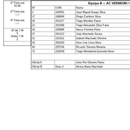
1º Time-out
Equipa B :: AC VERMOIM
22:46
Nº
CIPA
Nome
2º Time-out
2
243591
Joao Miguel Araujo Silva
--:--
17
248699
Diogo Cardoso Silva
3º Time-out
20
241217
Tiago Mendes Paiva
--:--
21
251658
Tiago Alexandre Silva Faria
24
229086
Vasco Ferreira Pires
Nº de 7 M
5
27
241213
Joao Machado Sousa
Golos 7 M
31
233101
Gabriel Machado Oliveira
2
33
252243
Artur Luis Lima Silva
40
255704
Ricardo Teixeira Moreira
71
218539
Tiago Mendanha Azevedo Alves
Oficial A
Jose Rui Oliveira Paiva
Oficial B
Grau 2
Alcina Maria Machado