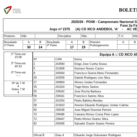
BOLET
2025/26 - PO08 - Campeonato Nacional S
Fase 2a Fa
Jogo nº
2375
(A) CD XICO ANDEBOL 'A' - AC VER
Protesto:
Não
Disciplina:
Não
T.V.:
Nã
Resultado
A
B
Resultado
A
B
Primeiro
A
B
1ª Parte
2ª Parte
Prolongamento
30
14
17
19
1º Time-out
Equipa A :: CD XICO 
15:06
Nº
CIPA
Nome
2º Time-out
1
243560
Diogo Jose Cunha Sousa
44:33
5
221806
Gustavo Nunes Castro
3º Time-out
6
245404
Francisco Guerra Abreu Fernandes
--:--
26
243556
Gabriel Rodrigues Lino Silva
27
240804
Afonso Jordao Fernandes
Nº de 7 M
4
35
241024
Tiago Alves Santos
Golos 7 M
55
239342
Jose Rocha Barbosa
4
56
239341
Francisco Santos Silva
57
241054
Pedro Balinha Mendes
58
221810
Antonio Eduardo Rodrigues Jordao Cabrita
65
238166
Joao Miguel Gouveia Peixoto
70
239486
Caetano Afonso Costa Pinto Lopes
72
239447
Pedro Afonso Soares Silva
82
245406
Salvador Duarte Soares Pereira
Oficial B
Grau 4
Eduardo Jorge Guimaraes Rodrigues