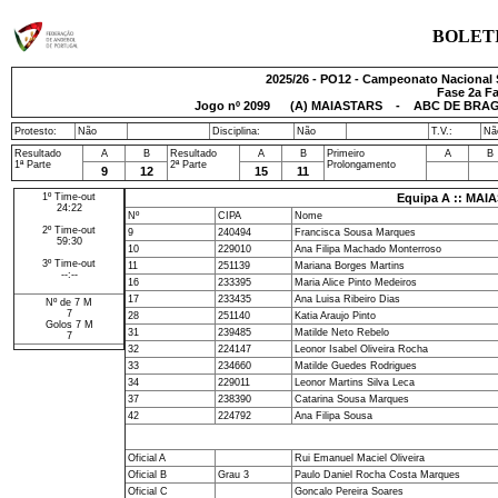
BOLET
2025/26 - PO12 - Campeonato Nacional 
Fase 2a Fa
Jogo nº
2099
(A) MAIASTARS - ABC DE BRAGA
Protesto:
Não
Disciplina:
Não
T.V.:
Nã
Resultado
A
B
Resultado
A
B
Primeiro
A
B
1ª Parte
2ª Parte
Prolongamento
9
12
15
11
1º Time-out
Equipa A :: MAI
24:22
Nº
CIPA
Nome
2º Time-out
9
240494
Francisca Sousa Marques
59:30
10
229010
Ana Filipa Machado Monterroso
3º Time-out
11
251139
Mariana Borges Martins
--:--
16
233395
Maria Alice Pinto Medeiros
17
233435
Ana Luisa Ribeiro Dias
Nº de 7 M
7
28
251140
Katia Araujo Pinto
Golos 7 M
31
239485
Matilde Neto Rebelo
7
32
224147
Leonor Isabel Oliveira Rocha
33
234660
Matilde Guedes Rodrigues
34
229011
Leonor Martins Silva Leca
37
238390
Catarina Sousa Marques
42
224792
Ana Filipa Sousa
Oficial A
Rui Emanuel Maciel Oliveira
Oficial B
Grau 3
Paulo Daniel Rocha Costa Marques
Oficial C
Goncalo Pereira Soares