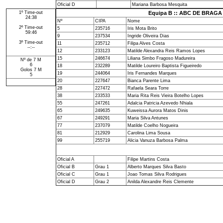
Oficial D
Mariana Barbosa Mesquita
1º Time-out
Equipa B :: ABC DE BRA
24:38
Nº
CIPA
Nome
2º Time-out
5
235716
Iris Mota Brito
59:46
9
237534
Ingride Oliveira Dias
3º Time-out
11
235712
Filipa Alves Costa
--:--
12
233123
Matilde Alexandra Reis Ramos Lopes
15
246674
Liliana Simbo Fragoso Madureira
Nº de 7 M
6
18
232289
Matilde Loureiro Baptista Figueiredo
Golos 7 M
19
244064
Iris Fernandes Marques
5
20
227647
Bianca Parente Lima
28
227472
Rafaela Seara Torre
38
233533
Maria Rita Reis Vieira Botelho Lopes
55
247261
Adalcia Patricia Azevedo Nhiala
65
249635
Kuweissa Aurora Matos Dinis
67
249291
Maria Silva Antunes
77
237079
Matilde Coelho Nogueira
81
212929
Carolina Lima Sousa
99
255719
Alicia Vanuza Barbosa Palma
Oficial A
Filipe Martins Costa
Oficial B
Grau 1
Alberto Marques Silva Basto
Oficial C
Grau 1
Joao Tomas Silva Rodrigues
Oficial D
Grau 2
Anilda Alexandre Reis Clemente