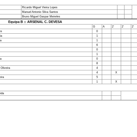
Ricardo Miguel Vieira Lopes
Manuel Antonio Silva Santos
Bruno Miguel Gaspar Meireles
Equipa B :: ARSENAL C. DEVESA
G
A
2'
2'
2'
es
0
ia
1
ra
1
6
0
1
sa
0
8
Oliveira
4
4
X
eira
5
1
X
ida