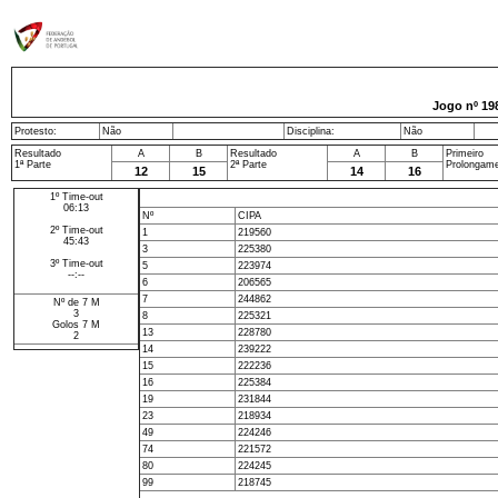
Jogo nº
19
Protesto:
Não
Disciplina:
Não
Resultado
A
B
Resultado
A
B
Primeiro
1ª Parte
2ª Parte
Prolongam
12
15
14
16
1º Time-out
06:13
Nº
CIPA
2º Time-out
1
219560
45:43
3
225380
3º Time-out
5
223974
--:--
6
206565
7
244862
Nº de 7 M
3
8
225321
Golos 7 M
13
228780
2
14
239222
15
222236
16
225384
19
231844
23
218934
49
224246
74
221572
80
224245
99
218745