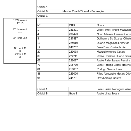
Oficial A
Oficial B
Master Coach/Grau 4 - Formação
Oficial C
1º Time-out
17:15
Nº
CIPA
Nome
2º Time-out
1
231391
Joao Pinto Pereira Magalha
--:--
4
236423
Nuno Ademar Ferreira Corre
3º Time-out
8
237417
Guilherme Sa Soares Olivei
--:--
10
225010
Duarte Magalhaes Almeida
12
248732
Joao Dinis Cunha Mota
Nº de 7 M
3
20
229068
Manuel Antunes Corais
Golos 7 M
30
224211
Pedro Cordeiro Duarte Sou
3
62
221037
Andre Falle Santos Ferreira
77
216770
Joao Rodrigo Brites Moreno 
81
210857
Rodrigo Santos Lima
88
223096
Filipe Alexandre Morais Oliv
96
245791
David Araujo Castro
Oficial A
Jose Carlos Rodrigues Alme
Oficial B
Grau 3
Andre Lima Sousa