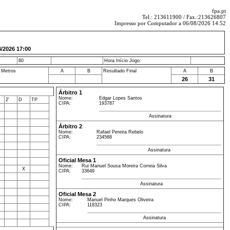
fpa.pt
Tel.: 213611900 / Fax.:213626807
Impresso por Computador a 06/08/2026 14:52
026 17:00
60
Hora Início Jogo:
 Metros
A
B
Resultado Final
A
B
26
31
Árbitro 1
Nome:
Edgar Lopes Santos
2'
D
TP
CIPA:
193787
Assinatura
Árbitro 2
Nome:
Rafael Pereira Rebelo
CIPA:
234568
Assinatura
Oficial Mesa 1
Nome:
Rui Manuel Sousa Moreira Correia Silva
X
CIPA:
33649
Assinatura
Oficial Mesa 2
Nome:
Manuel Pinho Marques Oliveira
CIPA:
118323
Assinatura