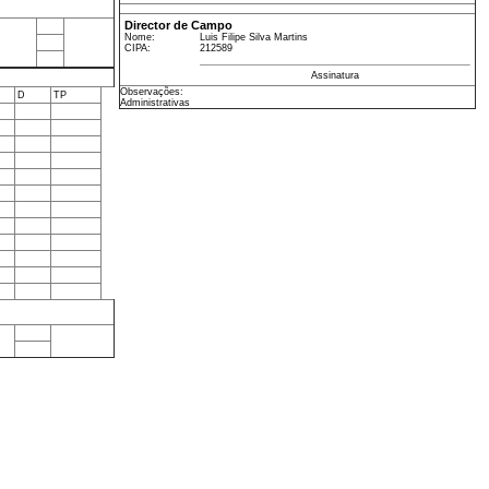
Director de Campo
Nome:
Luis Filipe Silva Martins
CIPA:
212589
Assinatura
Observações:
D
TP
Administrativas