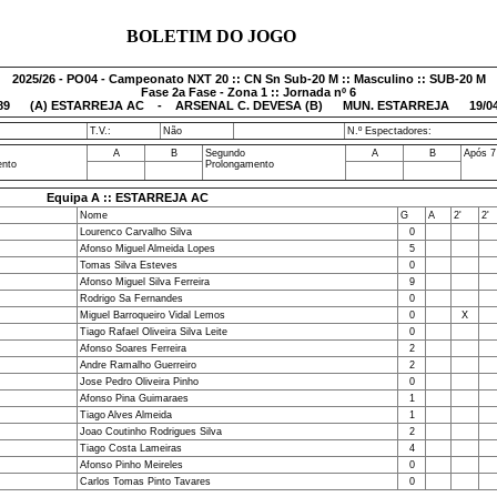
BOLETIM DO JOGO
2025/26 - PO04 - Campeonato NXT 20 :: CN Sn Sub-20 M :: Masculino :: SUB-20 M
Fase 2a Fase - Zona 1 :: Jornada nº 6
89
(A) ESTARREJA AC - ARSENAL C. DEVESA (B) MUN. ESTARREJA 19/04/2
T.V.:
Não
N.º Espectadores:
A
B
Segundo
A
B
Após 7
ento
Prolongamento
Equipa A :: ESTARREJA AC
Nome
G
A
2'
2'
Lourenco Carvalho Silva
0
Afonso Miguel Almeida Lopes
5
Tomas Silva Esteves
0
Afonso Miguel Silva Ferreira
9
Rodrigo Sa Fernandes
0
Miguel Barroqueiro Vidal Lemos
0
X
Tiago Rafael Oliveira Silva Leite
0
Afonso Soares Ferreira
2
Andre Ramalho Guerreiro
2
Jose Pedro Oliveira Pinho
0
Afonso Pina Guimaraes
1
Tiago Alves Almeida
1
Joao Coutinho Rodrigues Silva
2
Tiago Costa Lameiras
4
Afonso Pinho Meireles
0
Carlos Tomas Pinto Tavares
0