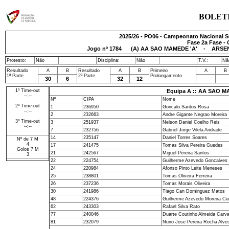
BOLET
2025/26 - PO06 - Campeonato Nacional S
Fase 2a Fase - 
Jogo nº
1784
(A) AA SAO MAMEDE 'A' - ARSENAL
Protesto:
Não
Disciplina:
Não
T.V.:
Nã
Resultado
A
B
Resultado
A
B
Primeiro
A
B
1ª Parte
2ª Parte
Prolongamento
30
6
32
12
1º Time-out
Equipa A :: AA SAO M
--:--
Nº
CIPA
Nome
2º Time-out
1
236950
Goncalo Santos Rosa
--:--
2
232663
Andre Gigante Negrao Moreira
3º Time-out
3
251937
Nelson Daniel Coelho Reis
--:--
7
232756
Gabriel Jorge Vilela Andrade
14
235147
Daniel Torres Soares
Nº de 7 M
4
17
241475
Tomas Silva Pereira Guedes
Golos 7 M
21
242567
Miguel Pereira Santos
3
22
224754
Guilherme Azevedo Goncalves
24
220984
Afonso Pinto Leite Meneses
25
238801
Tomas Oliveira Ferreira
26
237236
Tomas Morais Oliveira
30
241986
Tiago Can Dominguez Matos
48
224376
Guilherme Azevedo Moreira C
62
243303
Rafael Silva Rato
77
240046
Duarte Coutinho Almeida Carva
81
232079
Nuno Jose Pereira Rocha Alve