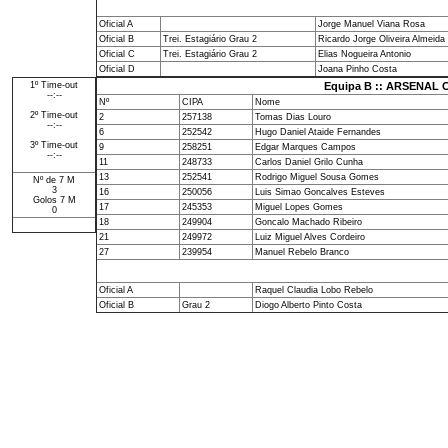
Oficial A
Jorge Manuel Viana Rosa
Oficial B
Trei. Estagiário Grau 2
Ricardo Jorge Oliveira Almeida
Oficial C
Trei. Estagiário Grau 2
Elias Nogueira Antonio
Oficial D
Joana Pinho Costa
1º Time-out
Equipa B :: ARSENAL 
--:--
Nº
CIPA
Nome
2º Time-out
2
257138
Tomas Dias Louro
--:--
6
252542
Hugo Daniel Ataide Fernandes
3º Time-out
9
258251
Edgar Marques Campos
--:--
11
248733
Carlos Daniel Grilo Cunha
13
252541
Rodrigo Miguel Sousa Gomes
Nº de 7 M
3
16
250056
Luis Simao Goncalves Esteves
Golos 7 M
17
245353
Miguel Lopes Gomes
0
18
249904
Goncalo Machado Ribeiro
21
249972
Luiz Miguel Alves Cordeiro
27
239954
Manuel Rebelo Branco
Oficial A
Raquel Claudia Lobo Rebelo
Oficial B
Grau 2
Diogo Alberto Pinto Costa