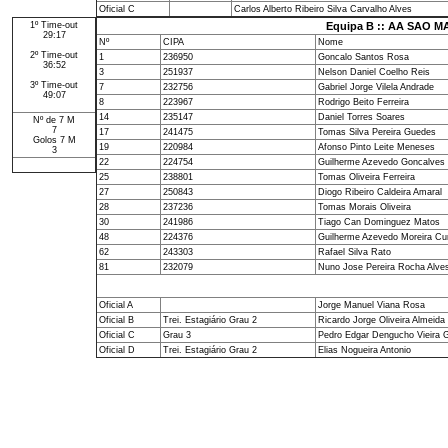
Oficial C
Carlos Alberto Ribeiro Silva Carvalho Alves
1º Time-out
Equipa B :: AA SAO M
29:17
Nº
CIPA
Nome
2º Time-out
1
236950
Goncalo Santos Rosa
36:52
3
251937
Nelson Daniel Coelho Reis
3º Time-out
7
232756
Gabriel Jorge Vilela Andrade
49:07
8
223967
Rodrigo Beito Ferreira
14
235147
Daniel Torres Soares
Nº de 7 M
7
17
241475
Tomas Silva Pereira Guedes
Golos 7 M
19
220984
Afonso Pinto Leite Meneses
3
22
224754
Guilherme Azevedo Goncalves
25
238801
Tomas Oliveira Ferreira
27
250843
Diogo Ribeiro Caldeira Amaral
28
237236
Tomas Morais Oliveira
30
241986
Tiago Can Dominguez Matos
48
224376
Guilherme Azevedo Moreira C
62
243303
Rafael Silva Rato
81
232079
Nuno Jose Pereira Rocha Alve
Oficial A
Jorge Manuel Viana Rosa
Oficial B
Trei. Estagiário Grau 2
Ricardo Jorge Oliveira Almeida
Oficial C
Grau 3
Pedro Edgar Dengucho Vieira 
Oficial D
Trei. Estagiário Grau 2
Elias Nogueira Antonio