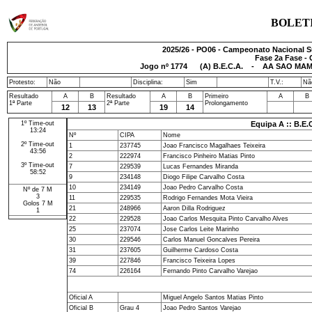
BOLET
2025/26 - PO06 - Campeonato Nacional S
Fase 2a Fase - 
Jogo nº
1774
(A) B.E.C.A. - AA SAO MAME
Protesto:
Não
Disciplina:
Sim
T.V.:
Nã
Resultado
A
B
Resultado
A
B
Primeiro
A
B
1ª Parte
2ª Parte
Prolongamento
12
13
19
14
1º Time-out
Equipa A :: B.E.
13:24
Nº
CIPA
Nome
2º Time-out
1
237745
Joao Francisco Magalhaes Teixeira
43:56
2
222974
Francisco Pinheiro Matias Pinto
3º Time-out
7
229539
Lucas Fernandes Miranda
58:52
9
234148
Diogo Filipe Carvalho Costa
10
234149
Joao Pedro Carvalho Costa
Nº de 7 M
3
11
229535
Rodrigo Fernandes Mota Vieira
Golos 7 M
21
248966
Aaron Dilla Rodriguez
1
22
229528
Joao Carlos Mesquita Pinto Carvalho Alves
25
237074
Jose Carlos Leite Marinho
30
229546
Carlos Manuel Goncalves Pereira
31
237605
Guilherme Cardoso Costa
39
227846
Francisco Teixeira Lopes
74
226164
Fernando Pinto Carvalho Varejao
Oficial A
Miguel Angelo Santos Matias Pinto
Oficial B
Grau 4
Joao Pedro Santos Varejao