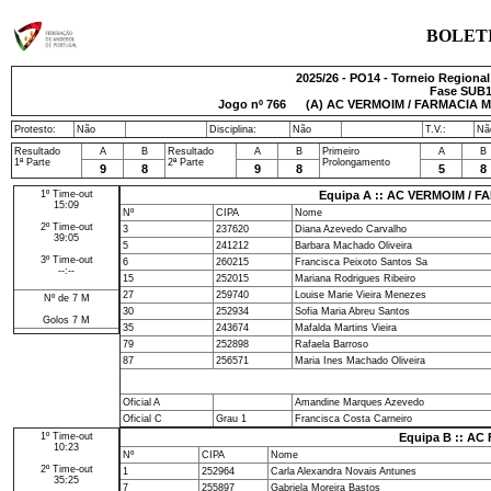
BOLET
2025/26 - PO14 - Torneio Regiona
Fase SUB14
Jogo nº
766
(A) AC VERMOIM / FARMACIA M
Protesto:
Não
Disciplina:
Não
T.V.:
Nã
Resultado
A
B
Resultado
A
B
Primeiro
A
B
1ª Parte
2ª Parte
Prolongamento
9
8
9
8
5
8
1º Time-out
Equipa A :: AC VERMOIM / 
15:09
Nº
CIPA
Nome
2º Time-out
3
237620
Diana Azevedo Carvalho
39:05
5
241212
Barbara Machado Oliveira
3º Time-out
6
260215
Francisca Peixoto Santos Sa
--:--
15
252015
Mariana Rodrigues Ribeiro
27
259740
Louise Marie Vieira Menezes
Nº de 7 M
30
252934
Sofia Maria Abreu Santos
Golos 7 M
35
243674
Mafalda Martins Vieira
79
252898
Rafaela Barroso
87
256571
Maria Ines Machado Oliveira
Oficial A
Amandine Marques Azevedo
Oficial C
Grau 1
Francisca Costa Carneiro
1º Time-out
Equipa B :: AC
10:23
Nº
CIPA
Nome
2º Time-out
1
252964
Carla Alexandra Novais Antunes
35:25
7
255897
Gabriela Moreira Bastos