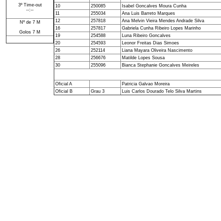
3º Time-out
10
250085
Isabel Goncalves Moura Cunha
--:--
11
255034
Ana Luis Barreto Marques
12
257818
Ana Melvin Vieira Mendes Andrade Silva
Nº de 7 M
16
257817
Gabriela Cunha Ribeiro Lopes Marinho
Golos 7 M
19
254588
Luna Ribeiro Goncalves
20
254593
Leonor Freitas Dias Simoes
26
252114
Liana Mayara Oliveira Nascimento
28
256676
Matilde Lopes Sousa
30
255096
Bianca Stephanie Goncalves Meireles
Oficial A
Patricia Galvao Moreira
Oficial B
Grau 3
Luis Carlos Dourado Telo Silva Martins