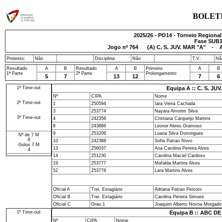
BOLET
2025/26 - PO14 - Torneio Regiona
Fase SUB14
Jogo nº
764
(A) C. S. JUV. MAR "A" - 
Protesto:
Não
Disciplina:
Não
T.V.:
Nã
Resultado
A
B
Resultado
A
B
Primeiro
A
B
1ª Parte
2ª Parte
Prolongamento
5
7
13
12
7
6
1º Time-out
Equipa A :: C. S. JU
Nº
CIPA
Nome
2º Time-out
1
250594
Iara Vieira Cachada
3
253774
Nayara Amorim Silva
3º Time-out
4
242356
Cristiana Carqueijo Martins
8
243866
Leonor Abreu Gramoso
9
253206
Luana Silva Domingues
Nº de 7 M
8
10
242388
Sofia Patrao Novo
Golos 7 M
13
256037
Ana Carolina Pereira Alves
4
14
251230
Carolina Maciel Cardoso
19
253777
Mafalda Martins Alves
52
253778
Lara Martins Alves
Oficial A
Trei. Estagiário
Adriana Patrao Peixoto
Oficial B
Trei. Estagiário
Carolina Pereira Simoes
Oficial C
Grau 1
Joaquim Alberto Novoa Morgado
1º Time-out
Equipa B :: ABC D
Nº
CIPA
Nome