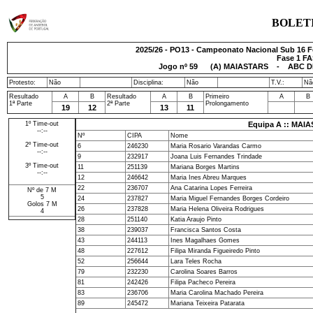
BOLET
2025/26 - PO13 - Campeonato Nacional Sub 16 Fe
Fase 1 FA
Jogo nº
59
(A) MAIASTARS - ABC DE 
Protesto:
Não
Disciplina:
Não
T.V.:
Nã
Resultado
A
B
Resultado
A
B
Primeiro
A
B
1ª Parte
2ª Parte
Prolongamento
19
12
13
11
1º Time-out
Equipa A :: MAI
--:--
Nº
CIPA
Nome
2º Time-out
6
246230
Maria Rosario Varandas Carmo
--:--
9
232917
Joana Luis Fernandes Trindade
3º Time-out
11
251139
Mariana Borges Martins
--:--
12
246642
Maria Ines Abreu Marques
22
236707
Ana Catarina Lopes Ferreira
Nº de 7 M
5
24
237827
Maria Miguel Fernandes Borges Cordeiro
Golos 7 M
26
237828
Maria Helena Oliveira Rodrigues
4
28
251140
Katia Araujo Pinto
38
239037
Francisca Santos Costa
43
244113
Ines Magalhaes Gomes
48
227612
Filipa Miranda Figueiredo Pinto
52
256644
Lara Teles Rocha
79
232230
Carolina Soares Barros
81
242426
Filipa Pacheco Pereira
83
236706
Maria Carolina Machado Pereira
89
245472
Mariana Teixeira Patarata