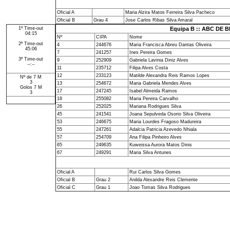
Oficial A
Maria Alzira Matos Ferreira Silva Pacheco
Oficial B
Grau 4
Jose Carlos Ribas Silva Amaral
1º Time-out
Equipa B :: ABC DE
04:15
Nº
CIPA
Nome
2º Time-out
4
244676
Maria Francisca Abreu Dantas Oliveira
45:06
7
241257
Ines Pereira Gomes
3º Time-out
9
252909
Gabriela Lavinia Diniz Alves
--:--
11
235712
Filipa Alves Costa
12
233123
Matilde Alexandra Reis Ramos Lopes
Nº de 7 M
3
13
254672
Maria Gabriela Mendes Alves
Golos 7 M
17
247245
Isabel Almeida Ramos
3
18
255082
Maria Pereira Carvalho
26
252025
Mariana Rodrigues Silva
45
241541
Joana Sepulveda Osorio Silva Oliveira
53
246675
Maria Lourdes Fragoso Madureira
55
247261
Adalcia Patricia Azevedo Nhiala
57
254709
Ana Filipa Pinheiro Alves
65
249635
Kuweissa Aurora Matos Dinis
67
249291
Maria Silva Antunes
Oficial A
Rui Carlos Silva Gomes
Oficial B
Grau 2
Anilda Alexandre Reis Clemente
Oficial C
Grau 1
Joao Tomas Silva Rodrigues