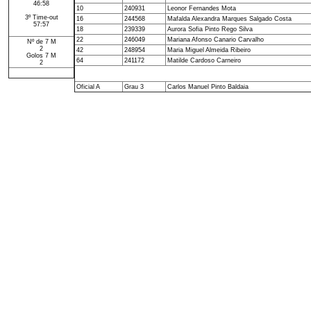
46:58
10
240931
Leonor Fernandes Mota
3º Time-out
16
244568
Mafalda Alexandra Marques Salgado Costa
57:57
18
239339
Aurora Sofia Pinto Rego Silva
22
246049
Mariana Afonso Canario Carvalho
Nº de 7 M
2
42
248954
Maria Miguel Almeida Ribeiro
Golos 7 M
64
241172
Matilde Cardoso Carneiro
2
Oficial A
Grau 3
Carlos Manuel Pinto Baldaia