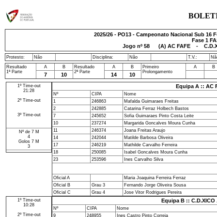
BOLET
2025/26 - PO13 - Campeonato Nacional Sub 16 Fe
Fase 1 FA
Jogo nº
58
(A) AC FAFE - C.D.XI
Protesto:
Não
Disciplina:
Não
T.V.:
Nã
Resultado
A
B
Resultado
A
B
Primeiro
A
B
1ª Parte
2ª Parte
Prolongamento
7
10
14
10
1º Time-out
Equipa A :: AC
21:28
Nº
CIPA
Nome
2º Time-out
1
246863
Mafalda Guimaraes Freitas
2
242885
Catarina Ferraz Holbech Bastos
3º Time-out
7
245652
Sofia Guimaraes Pinto Costa Leite
10
237274
Margarida Goncalves Moura Cunha
11
246374
Joana Freitas Araujo
Nº de 7 M
4
14
242044
Matilde Barbosa Oliveira
Golos 7 M
17
246219
Mathilde Carvalho Ferreira
3
18
250085
Isabel Goncalves Moura Cunha
23
253596
Ines Carvalho Silva
Oficial A
Maria Joaquina Ferreira Ferraz
Oficial B
Grau 3
Fernando Jorge Oliveira Sousa
Oficial C
Grau 4
Jose Vitor Rodrigues Pereira
1º Time-out
Equipa B :: C.D.XIC
10:28
Nº
CIPA
Nome
2º Time-out
9
248955
Ines Castro Pinto Correia