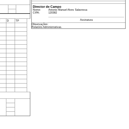
Director de Campo
Nome:
Antonio Manuel Alves Salavessa
CIPA:
120382
Assinatura
'
D
TP
Observações:
Relatório Administrativas.