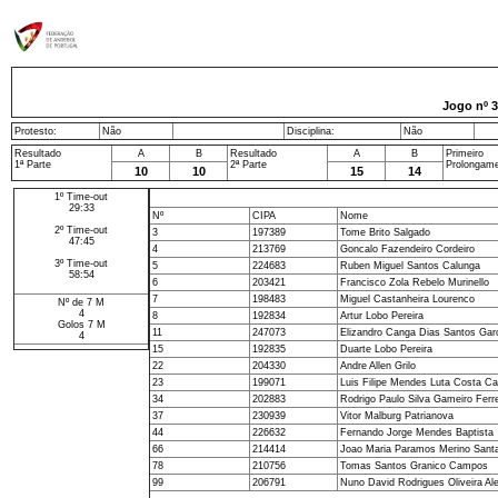
Jogo nº
3
Protesto:
Não
Disciplina:
Não
Resultado
A
B
Resultado
A
B
Primeiro
1ª Parte
2ª Parte
Prolongam
10
10
15
14
1º Time-out
29:33
Nº
CIPA
Nome
2º Time-out
3
197389
Tome Brito Salgado
47:45
4
213769
Goncalo Fazendeiro Cordeiro
3º Time-out
5
224683
Ruben Miguel Santos Calunga
58:54
6
203421
Francisco Zola Rebelo Murinello
7
198483
Miguel Castanheira Lourenco
Nº de 7 M
4
8
192834
Artur Lobo Pereira
Golos 7 M
11
247073
Elizandro Canga Dias Santos Gar
4
15
192835
Duarte Lobo Pereira
22
204330
Andre Allen Grilo
23
199071
Luis Filipe Mendes Luta Costa Ca
34
202883
Rodrigo Paulo Silva Gameiro Ferre
37
230939
Vitor Malburg Patrianova
44
226632
Fernando Jorge Mendes Baptista
66
214414
Joao Maria Paramos Merino Sant
78
210756
Tomas Santos Granico Campos
99
206791
Nuno David Rodrigues Oliveira Al