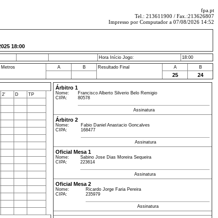
fpa.pt
Tel.: 213611900 / Fax.:213626807
Impresso por Computador a 07/08/2026 14:52
25 18:00
Hora Início Jogo:
18:00
 Metros
A
B
Resultado Final
A
B
25
24
Árbitro 1
Nome:
Francisco Alberto Silverio Belo Remigio
2'
D
TP
CIPA:
80578
Assinatura
Árbitro 2
Nome:
Fabio Daniel Anastacio Goncalves
CIPA:
168477
Assinatura
Oficial Mesa 1
Nome:
Sabino Jose Dias Moreira Sequeira
CIPA:
223614
Assinatura
Oficial Mesa 2
Nome:
Ricardo Jorge Faria Pereira
CIPA:
235979
Assinatura