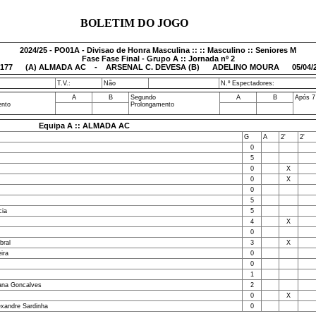
BOLETIM DO JOGO
2024/25 - PO01A - Divisao de Honra Masculina :: :: Masculino :: Seniores M
Fase Fase Final - Grupo A :: Jornada nº 2
177
(A) ALMADA AC - ARSENAL C. DEVESA (B) ADELINO MOURA 05/04/20
T.V.:
Não
N.º Espectadores:
A
B
Segundo
A
B
Após 7
ento
Prolongamento
Equipa A :: ALMADA AC
G
A
2'
2'
0
5
0
X
0
X
0
5
cia
5
4
X
0
bral
3
X
ira
0
0
1
ana Goncalves
2
0
X
exandre Sardinha
0