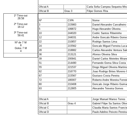
Oficial A
Carla Sofia Campea Sequeira Mir
Oficial B
Grau 3
Filipe Gomes Rita
1º Time-out
28:58
Nº
CIPA
Nome
2º Time-out
3
215983
Daniel Alexandre Carvalheiro
16:12
5
199872
Hugo Alexandre Oliveira
3º Time-out
10
244020
Cedric Santos Ribeirinho
59:41
12
244031
Andre Goncalo Ribeiro Gome
22
210857
Rodrigo Santos Lima
Nº de 7 M
8
24
215562
Goncalo Miguel Ferreira Luc
Golos 7 M
28
218882
Carlos Alexandre Ventura Sa
4
36
213121
Afonso Oliveira Silva
39
200941
Daniel Carlos Meireles Miran
51
214490
Fernando Goma Silva Costa
55
221537
Diogo Miguel Oliveira Martins
62
216770
Joao Rodrigo Brites Moreno O
67
215567
Gustavo Costa Pereira
72
180007
Roberto Andre Moreira Ferrei
80
210408
Goncalo Jorge Ribeiro Guima
93
212805
Alexandre Teixeira Gomes
Oficial A
Jorge Manuel Manso Torres
Oficial B
Grau 4
Gabriel Filipe Sa Santos Olive
Oficial C
Claudia Maria Santos Franci
Oficial D
Paulo Adelino Peixoto Pereira