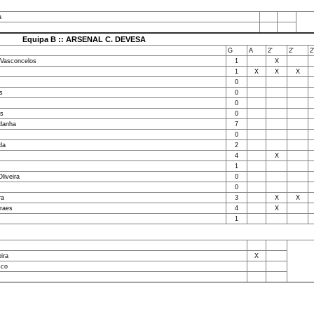
a
Equipa B :: ARSENAL C. DEVESA
G
A
2'
2'
2
 Vasconcelos
1
X
1
X
X
X
0
s
0
0
as
0
ldanha
7
0
da
2
4
X
1
liveira
0
0
ra
3
X
X
raes
4
X
1
ira
X
sco