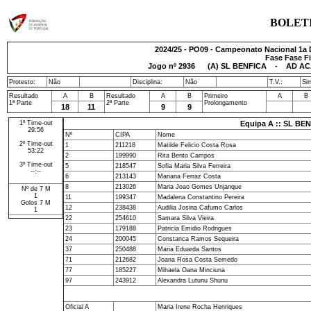
BOLET
2024/25 - PO09 - Campeonato Nacional 1a D
Fase Fase Fi
Jogo nº
2936
(A) SL BENFICA - AD ACAD
Protesto:
Não
Disciplina:
Não
T.V.:
Si
Resultado
A
B
Resultado
A
B
Primeiro
A
B
1ª Parte
2ª Parte
Prolongamento
18
11
9
9
1º Time-out
Equipa A :: SL BE
29:56
Nº
CIPA
Nome
2º Time-out
1
211218
Matilde Felicio Costa Rosa
53:22
2
199990
Rita Bento Campos
3º Time-out
5
218547
Sofia Maria Silva Ferreira
--:--
6
213143
Mariana Ferraz Costa
8
213026
Maria Joao Gomes Unjanque
Nº de 7 M
1
11
199347
Madalena Constantino Pereira
Golos 7 M
12
238438
Audilia Josina Cafumo Carlos
1
22
254610
Samara Silva Vieira
23
179188
Patricia Emidio Rodrigues
24
200045
Constanca Ramos Sequeira
37
250488
Maria Eduarda Santos
71
212682
Joana Rosa Costa Semedo
77
185227
Mihaela Oana Minciuna
97
243912
Alexandra Lutunu Shunu
Oficial A
Maria Irene Rocha Henriques