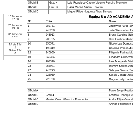
Oficial B
Grau 4
Luis Francisco Castro Vicente Ferreira Monteiro
Oficial C
Grau 3
Carla Marina Amaral Teixeira
Oficial D
Miguel Filipe Nogueira Pires Simoes
1º Time-out
Equipa B :: AD ACADEMIA
07:08
Nº
CIPA
Nome
2º Time-out
1
252781
Jhennyfer Alves Sil
49:08
2
248280
Julia Wenceslau Fe
3º Time-out
8
243913
Bruna Caroline Gu
57:51
9
206765
Vera Cristina Marti
10
250571
Nicole Luz Damas
Nº de 7 M
1
11
199349
Carolina Pereira Ju
Golos 7 M
12
246950
Filigenia Fatima M
0
15
249384
Elisandra Guilherm
16
208326
Ines Margarida Vie
23
254921
Iasmim Santos Alb
27
248293
Sabryne Santos So
94
223039
Kassia Janete Jos
95
228709
Greyce Kelly Santo
Oficial A
Paulo Jorge Rodri
Oficial B
Grau 4
Leandro Henrique A
Oficial C
Master Coach/Grau 4 - Formação
Andre Filipe Goncal
Oficial D
Arlindo Fernandes 