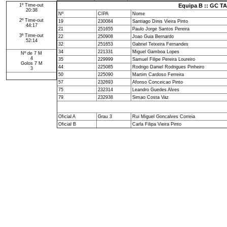
1º Time-out
Equipa B :: GC 
20:38
Nº
CIPA
Nome
2º Time-out
19
230084
Santiago Dinis Vieira Pinto
44:17
21
251655
Paulo Jorge Santos Pereira
3º Time-out
22
250908
Joao Guia Bernardo
52:14
32
251653
Gabriel Teixeira Fernandes
34
221331
Miguel Gamboa Lopes
Nº de 7 M
4
35
229999
Samuel Filipe Pereira Loureiro
Golos 7 M
44
225085
Rodrigo Daniel Rodrigues Pinheiro
3
50
225090
Martim Cardoso Ferreira
57
232693
Afonso Conceicao Pinto
75
232314
Leandro Guedes Alves
79
232938
Simao Costa Vaz
Oficial A
Grau 3
Rui Miguel Goncalves Correia
Oficial B
Carla Filipa Vieira Pinto