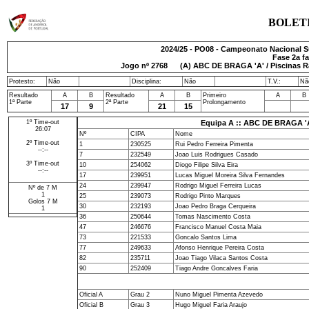
BOLET
2024/25 - PO08 - Campeonato Nacional S
Fase 2a fa
Jogo nº
2768
(A) ABC DE BRAGA 'A' / Piscinas 
Protesto:
Não
Disciplina:
Não
T.V.:
Nã
Resultado
A
B
Resultado
A
B
Primeiro
A
B
1ª Parte
2ª Parte
Prolongamento
17
9
21
15
1º Time-out
Equipa A :: ABC DE BRAGA 'A
26:07
Nº
CIPA
Nome
2º Time-out
1
230525
Rui Pedro Ferreira Pimenta
--:--
7
232549
Joao Luis Rodrigues Casado
3º Time-out
10
254062
Diogo Filipe Silva Eira
--:--
17
239951
Lucas Miguel Moreira Silva Fernandes
24
239947
Rodrigo Miguel Ferreira Lucas
Nº de 7 M
1
25
239073
Rodrigo Pinto Marques
Golos 7 M
30
232193
Joao Pedro Braga Cerqueira
1
36
250644
Tomas Nascimento Costa
47
246676
Francisco Manuel Costa Maia
73
221533
Goncalo Santos Lima
77
249633
Afonso Henrique Pereira Costa
82
235711
Joao Tiago Vilaca Santos Costa
90
252409
Tiago Andre Goncalves Faria
Oficial A
Grau 2
Nuno Miguel Pimenta Azevedo
Oficial B
Grau 3
Hugo Miguel Faria Araujo