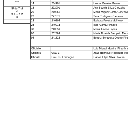
--:--
14
234781
Leonor Ferreira Barros
18
252901
Ana Beatriz Silva Carvalho
Nº de 7 M
4
20
240861
Maria Miguel Costa Goncalv
Golos 7 M
22
227571
Sara Rodrigues Carneiro
3
23
240864
Barbara Pereira Malheiro
25
249914
Ines Gama Pinheiro
33
240859
Maria Tinoco Lopes
80
252899
Maria Almeida Sampaio Men
94
241822
Beatriz Bergueira Onofre Pin
Oficial A
Luis Miguel Martins Pinto Ma
Oficial B
Grau 1
Joao Henrique Rodrigues Ri
Oficial C
Grau 3 - Formação
Carlos Filipe Silva Oliveira