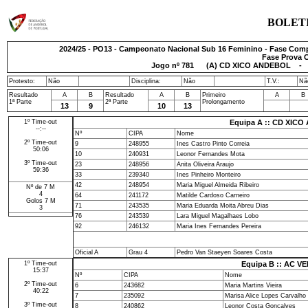
BOLET
2024/25 - PO13 - Campeonato Nacional Sub 16 Feminino - Fase Comple
Fase Prova C
Jogo nº
781
(A) CD XICO ANDEBOL - A
Protesto:
Não
Disciplina:
Não
T.V.:
Nã
Resultado
A
B
Resultado
A
B
Primeiro
A
B
1ª Parte
2ª Parte
Prolongamento
13
9
10
13
1º Time-out
Equipa A :: CD XIC
--:--
Nº
CIPA
Nome
2º Time-out
9
248955
Ines Castro Pinto Correia
50:06
10
240931
Leonor Fernandes Mota
3º Time-out
23
248956
Anita Oliveira Araujo
59:36
33
239340
Ines Pinheiro Monteiro
42
248954
Maria Miguel Almeida Ribeiro
Nº de 7 M
4
64
241172
Matilde Cardoso Carneiro
Golos 7 M
71
243535
Maria Eduarda Moita Abreu Dias
3
76
243539
Lara Miguel Magalhaes Lobo
92
246132
Maria Ines Fernandes Pereira
Oficial A
Grau 4
Pedro Van Staeyen Soares Costa
1º Time-out
Equipa B :: AC V
15:37
Nº
CIPA
Nome
2º Time-out
6
243682
Maria Martins Vieira
40:22
7
235092
Marisa Alice Lopes Carvalho
3º Time-out
8
240862
Leonor Costa Goncalves