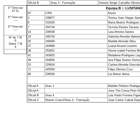
Oficial B
Grau 3 - Formação
Antonio Sergio Carvalho Oliveir
1º Time-out
Equipa B :: LUSITA
47:11
Nº
CIPA
Nome
2º Time-out
3
238877
Teresa Joao Viegas Sa
--:--
6
232026
Maria Beatriz Rodrigues
3º Time-out
7
254734
Victoria Pereira Tavares
--:--
14
239538
Lara Almeira Santos
18
248734
Gabriela Almeida Valente
Nº de 7 M
6
35
248409
Matilde Almeida Silva
Golos 7 M
37
244899
Luana Amaral Loureiro
4
38
252801
Vitoria Isabel Ferreira 
41
243925
Madalena Rodrigues Lo
48
244900
Iara Filipa Soares Gome
53
229916
Carlota Almeida Goncal
71
245564
Filipa Oliveira Cruz
88
239539
Lia Matos Veiros
Oficial A
Grau 1
Matilde Pinheiro Rodrig
Oficial A
Jose Tito Costa Pinto 
Oficial B
Grau 4
Luis Paulo Ferreira Figu
Oficial C
Master Coach/Grau 4 - Formação
Joao Carlos Cabral Dias