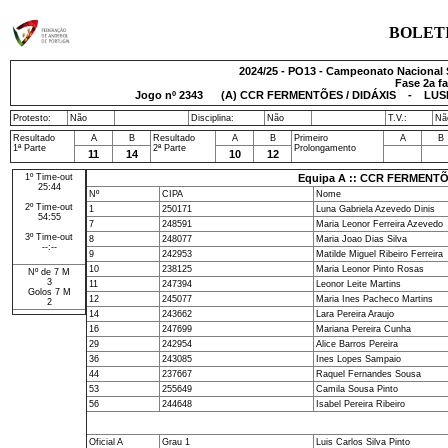
BOLET
2024/25 - PO13 - Campeonato Nacional 
Fase 2a fa
Jogo nº
2343
(A) CCR FERMENTÕES / DIDÁXIS - LUSIT
Protesto:
Não
Disciplina:
Não
T.V.:
Nã
Resultado
A
B
Resultado
A
B
Primeiro
A
B
1ª Parte
2ª Parte
Prolongamento
11
14
10
12
1º Time-out
Equipa A :: CCR FERMENTÕ
25:44
Nº
CIPA
Nome
2º Time-out
1
250171
Luna Gabriela Azevedo Dinis
54:55
7
248591
Maria Leonor Ferreira Azevedo
3º Time-out
8
248077
Maria Joao Dias Silva
--:--
9
242953
Matilde Miguel Ribeiro Ferreira
10
238125
Maria Leonor Pinto Rosas
Nº de 7 M
3
11
247394
Leonor Leite Martins
Golos 7 M
12
245077
Maria Ines Pacheco Martins
2
14
243662
Lara Pereira Araujo
16
247699
Mariana Pereira Cunha
29
242954
Alice Barros Pereira
36
243085
Ines Lopes Sampaio
44
237667
Raquel Fernandes Sousa
53
255649
Camila Sousa Pinto
56
244648
Isabel Pereira Ribeiro
Oficial A
Grau 1
Luis Carlos Silva Pinto