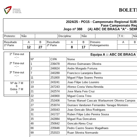
BOLET
2024/25 - PO15 - Campeonato Regional SUB1
Fase Campeonato Regi
Jogo nº
388
(A) ABC DE BRAGA "A" - SEMUR
Protesto:
Não
Disciplina:
Não
T.V.:
Nã
Resultado
A
B
Resultado
A
B
Primeiro
A
B
1ª Parte
2ª Parte
Prolongamento
12
27
8
17
1º Time-out
Equipa A :: ABC DE BRAGA
--:--
Nº
CIPA
Nome
2º Time-out
1
239478
Afonso Guimaraes Oliveira
--:--
2
246824
Andre Morgado Fortuna
3º Time-out
7
240289
Francisco Laranjeira Basto
--:--
11
251800
Miguel Filipe Soares Pereira
13
243241
Joao Filipe Lobo Loureiro
Nº de 7 M
6
19
247243
Afonso Costa Vieira Almeida
Golos 7 M
21
242574
Jose Maria Feio Cruz
3
22
240900
Miguel Costa Trino
25
252406
Tomas Manuel Cascais Warlaumont Oliveira Campos
27
253074
Gustavo Vandunen Fernandes Yanagui Monteiro
29
245043
Joao Goncalo Silva Rodrigues
31
241727
Ruben Filipe Lobo Pereira Sousa
35
242884
Miguel Rua Goncalves
46
250642
Goncalo Abreu Cruz
66
235846
Pedro Castro Soares Magalhaes
99
252023
Ruan Silveira Normando