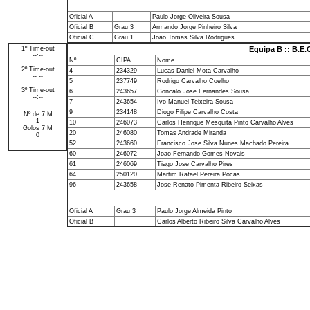
Oficial A
Paulo Jorge Oliveira Sousa
Oficial B
Grau 3
Armando Jorge Pinheiro Silva
Oficial C
Grau 1
Joao Tomas Silva Rodrigues
1º Time-out
Equipa B :: B.E.
--:--
Nº
CIPA
Nome
2º Time-out
4
234329
Lucas Daniel Mota Carvalho
--:--
5
237749
Rodrigo Carvalho Coelho
3º Time-out
6
243657
Goncalo Jose Fernandes Sousa
--:--
7
243654
Ivo Manuel Teixeira Sousa
9
234148
Diogo Filipe Carvalho Costa
Nº de 7 M
1
10
246073
Carlos Henrique Mesquita Pinto Carvalho Alves
Golos 7 M
20
246080
Tomas Andrade Miranda
0
52
243660
Francisco Jose Silva Nunes Machado Pereira
60
246072
Joao Fernando Gomes Novais
61
246069
Tiago Jose Carvalho Pires
64
250120
Martim Rafael Pereira Pocas
96
243658
Jose Renato Pimenta Ribeiro Seixas
Oficial A
Grau 3
Paulo Jorge Almeida Pinto
Oficial B
Carlos Alberto Ribeiro Silva Carvalho Alves