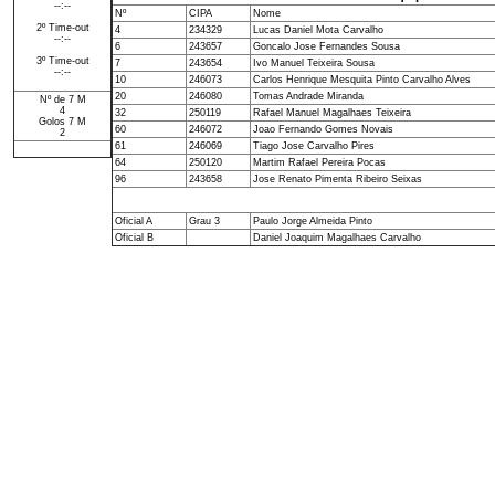
--:--
Nº
CIPA
Nome
2º Time-out
4
234329
Lucas Daniel Mota Carvalho
--:--
6
243657
Goncalo Jose Fernandes Sousa
3º Time-out
7
243654
Ivo Manuel Teixeira Sousa
--:--
10
246073
Carlos Henrique Mesquita Pinto Carvalho Alves
20
246080
Tomas Andrade Miranda
Nº de 7 M
4
32
250119
Rafael Manuel Magalhaes Teixeira
Golos 7 M
60
246072
Joao Fernando Gomes Novais
2
61
246069
Tiago Jose Carvalho Pires
64
250120
Martim Rafael Pereira Pocas
96
243658
Jose Renato Pimenta Ribeiro Seixas
Oficial A
Grau 3
Paulo Jorge Almeida Pinto
Oficial B
Daniel Joaquim Magalhaes Carvalho