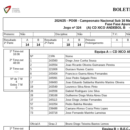
BOLET
2024/25 - PO08 - Campeonato Nacional Sub 16 Mas
Fase Fase Apura
Jogo nº
324
(A) CD XICO ANDEBOL B - B
Protesto:
Não
Disciplina:
Não
T.V.:
Nã
Resultado
A
B
Resultado
A
B
Primeiro
A
B
1ª Parte
2ª Parte
Prolongamento
14
14
18
14
1º Time-out
Equipa A :: CD XICO
16:06
Nº
CIPA
Nome
2º Time-out
1
243560
Diogo Jose Cunha Sousa
48:00
2
243554
Joao Ricardo Oliveira Guimaraes Pereira
3º Time-out
5
221806
Gustavo Nunes Castro
--:--
6
245404
Francisco Guerra Abreu Fernandes
7
245091
Jose Pedro Salgado Pinto
Nº de 7 M
4
17
249493
Joao Eduardo Saldanha Marinho Martins Oliveira
Golos 7 M
19
243549
Lourenco Silva Alves Pinto
0
26
243556
Gabriel Rodrigues Lino Silva
28
238168
Guilherme Diogo Moita Abreu Dias
37
245113
Jose Diogo Jordao Fernandes
57
241054
Pedro Balinha Mendes
70
239486
Caetano Afonso Costa Pinto Lopes
73
243716
Jose Fernando Marinho Lameiras
Oficial A
Grau 2
Bruno Diogo Teixeira Bastos Lemos
1º Time-out
Equipa B :: B.E.C.