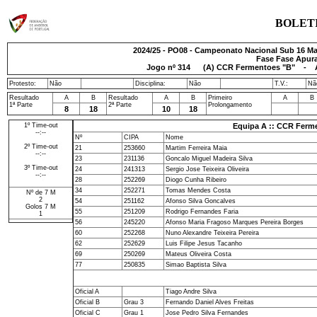
BOLET
2024/25 - PO08 - Campeonato Nacional Sub 16 Mas
Fase Fase Apura
Jogo nº
314
(A) CCR Fermentoes "B" - A
Protesto:
Não
Disciplina:
Não
T.V.:
Nã
Resultado
A
B
Resultado
A
B
Primeiro
A
B
1ª Parte
2ª Parte
Prolongamento
8
18
10
18
1º Time-out
Equipa A :: CCR Ferm
--:--
Nº
CIPA
Nome
2º Time-out
21
253660
Martim Ferreira Maia
--:--
23
231136
Goncalo Miguel Madeira Silva
3º Time-out
24
241313
Sergio Jose Teixeira Oliveira
--:--
28
252269
Diogo Cunha Ribeiro
34
252271
Tomas Mendes Costa
Nº de 7 M
2
54
251162
Afonso Silva Goncalves
Golos 7 M
55
251209
Rodrigo Fernandes Faria
1
56
245220
Afonso Maria Fragoso Marques Pereira Borges
60
252268
Nuno Alexandre Teixeira Pereira
62
252629
Luis Filipe Jesus Tacanho
69
250269
Mateus Oliveira Costa
77
250835
Simao Baptista Silva
Oficial A
Tiago Andre Silva
Oficial B
Grau 3
Fernando Daniel Alves Freitas
Oficial C
Grau 1
Jose Pedro Silva Fernandes