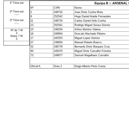
1º Time-out
Equipa B :: ARSENAL
Nº
CIPA
Nome
2º Time-out
1
248732
Joao Dinis Cunha Mota
--:--
6
252542
Hugo Daniel Ataide Fernandes
3º Time-out
11
248733
Carlos Daniel Grilo Cunha
--:--
13
252541
Rodrigo Miguel Sousa Gomes
15
246254
Arthur Martins Videira
Nº de 7 M
3
16
249904
Goncalo Machado Ribeiro
Golos 7 M
17
245353
Miguel Lopes Gomes
3
27
239954
Manuel Rebelo Branco
52
248778
Bernardo Dinis Marques Cruz
60
245470
Miguel Dinis Carvalho Ferreira
73
249677
Samuel Magalhaes Carvalho
Oficial A
Grau 2
Diogo Alberto Pinto Costa