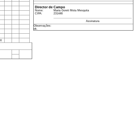
Director de Campo
Nome:
Maria Goreti Mota Mesquita
CIPA:
231446
Assinatura
Observações:
ok.
X