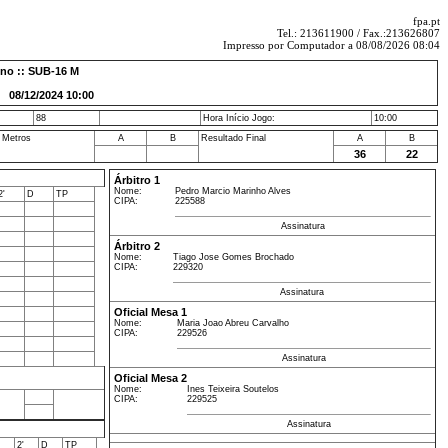
fpa.pt
Tel.: 213611900 / Fax.:213626807
Impresso por Computador a 08/08/2026 08:04
ino :: SUB-16 M
8/12/2024 10:00
88
Hora Início Jogo:
10:00
 Metros
A
B
Resultado Final
A
B
36
22
Árbitro 1
Nome:
Pedro Marcio Marinho Alves
2'
D
TP
CIPA:
225588
Assinatura
Árbitro 2
Nome:
Tiago Jose Gomes Brochado
CIPA:
229320
Assinatura
Oficial Mesa 1
Nome:
Maria Joao Abreu Carvalho
CIPA:
229526
Assinatura
Oficial Mesa 2
Nome:
Ines Teixeira Soutelos
CIPA:
229525
Assinatura
2'
D
TP