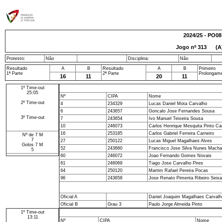
2024/25 - PO08
Jogo nº
313
(A) 
Protesto:
Não
Disciplina:
Não
Resultado
A
B
Resultado
A
B
Primeiro
1ª Parte
2ª Parte
Prolongam
16
11
20
11
1º Time-out
25:05
Nº
CIPA
Nome
2º Time-out
4
234329
Lucas Daniel Mota Carvalho
6
243657
Goncalo Jose Fernandes Sousa
3º Time-out
7
243654
Ivo Manuel Teixeira Sousa
10
246073
Carlos Henrique Mesquita Pinto Ca
16
253185
Carlos Gabriel Ferreira Carneiro
Nº de 7 M
7
27
250122
Lucas Miguel Magalhaes Alves
Golos 7 M
52
243660
Francisco Jose Silva Nunes Macha
5
60
246072
Joao Fernando Gomes Novais
61
246069
Tiago Jose Carvalho Pires
64
250120
Martim Rafael Pereira Pocas
96
243658
Jose Renato Pimenta Ribeiro Seix
Oficial A
Daniel Joaquim Magalhaes Carvalh
Oficial B
Grau 3
Paulo Jorge Almeida Pinto
1º Time-out
13:11
Nº
CIPA
Nome