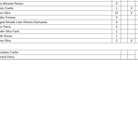
ra Miranda Pereira
0
oto Coelho
1
X
so Silva
15
X
lho Ferreira
0
guel Almada Lobo Oliveira Guimaraes
0
es Paiva
0
dre Silva Faria
2
do Sousa
1
ima Silva
3
X
onteiro Cunha
veira Paiva