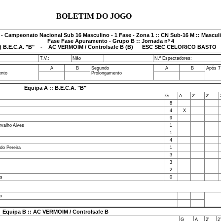
BOLETIM DO JOGO
 - Campeonato Nacional Sub 16 Masculino - 1 Fase - Zona 1 :: CN Sub-16 M :: Mascul
Fase Fase Apuramento - Grupo B :: Jornada nº 4
B.E.C.A. "B" - AC VERMOIM / Controlsafe B (B) ESC SEC CELORICO BASTO 0
T.V.:
Não
N.º Espectadores:
A
B
Segundo
A
B
Após 7
ento
Prolongamento
Equipa A :: B.E.C.A. "B"
G
A
2'
2'
8
4
X
9
rvalho Alves
1
1
4
do Pereira
1
3
3
2
as
0
o
Equipa B :: AC VERMOIM / Controlsafe B
G
A
2'
2'