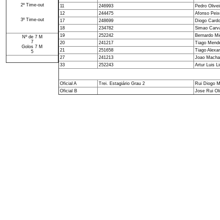
2º Time-out
11
246993
Pedro Olivei
12
244475
Afonso Peix
3º Time-out
17
248699
Diogo Cardo
18
234782
Simao Carva
19
252242
Bernardo Mi
Nº de 7 M
7
20
241217
Tiago Mend
Golos 7 M
21
251658
Tiago Alexan
5
27
241213
Joao Macha
33
252243
Artur Luis L
Oficial A
Trei. Estagiário Grau 2
Rui Diogo M
Oficial B
Jose Rui Oli