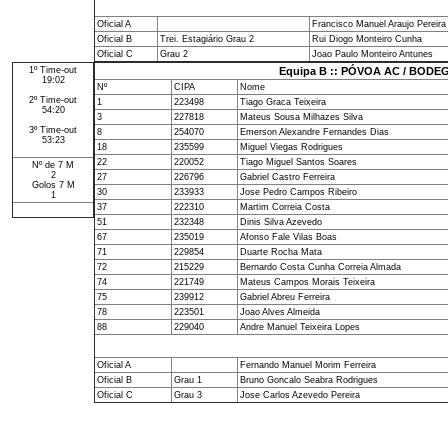
Oficial A
Francisco Manuel Araujo Pereira
Oficial B
Trei. Estagiário Grau 2
Rui Diogo Monteiro Cunha
Oficial C
Grau 2
Joao Paulo Monteiro Antunes
1º Time-out
Equipa B :: PÓVOA AC / BOD
19:02
Nº
CIPA
Nome
2º Time-out
1
223498
Tiago Graca Teixeira
54:20
3
227818
Mateus Sousa Milhazes Silva
3º Time-out
8
254070
Emerson Alexandre Fernandes Dias
53:23
18
235599
Miguel Viegas Rodrigues
22
220052
Tiago Miguel Santos Soares
Nº de 7 M
2
27
226796
Gabriel Castro Ferreira
Golos 7 M
30
233933
Jose Pedro Campos Ribeiro
1
37
222310
Martim Correia Costa
51
232348
Dinis Silva Azevedo
67
235019
Afonso Fale Vilas Boas
71
229854
Duarte Rocha Mata
72
215229
Bernardo Costa Cunha Correia Almada
74
221749
Mateus Campos Morais Teixeira
75
239912
Gabriel Abreu Ferreira
78
223501
Joao Alves Almeida
88
229040
Andre Manuel Teixeira Lopes
Oficial A
Fernando Manuel Morim Ferreira
Oficial B
Grau 1
Bruno Goncalo Seabra Rodrigues
Oficial C
Grau 3
Jose Carlos Azevedo Pereira