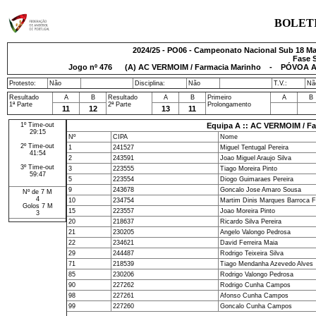
BOLET
2024/25 - PO06 - Campeonato Nacional Sub 18 Mas
Fase S
Jogo nº
476
(A) AC VERMOIM / Farmacia Marinho - PÓVOA A
Protesto:
Não
Disciplina:
Não
T.V.:
Nã
Resultado
A
B
Resultado
A
B
Primeiro
A
B
1ª Parte
2ª Parte
Prolongamento
11
12
13
11
1º Time-out
Equipa A :: AC VERMOIM / F
29:15
Nº
CIPA
Nome
2º Time-out
1
241527
Miguel Tentugal Pereira
41:54
2
243591
Joao Miguel Araujo Silva
3º Time-out
3
223555
Tiago Moreira Pinto
59:47
5
223554
Diogo Guimaraes Pereira
9
243678
Goncalo Jose Amaro Sousa
Nº de 7 M
4
10
234754
Martim Dinis Marques Barroca 
Golos 7 M
15
223557
Joao Moreira Pinto
3
20
218637
Ricardo Silva Pereira
21
230205
Angelo Valongo Pedrosa
22
234621
David Ferreira Maia
29
244487
Rodrigo Teixeira Silva
71
218539
Tiago Mendanha Azevedo Alves
85
230206
Rodrigo Valongo Pedrosa
90
227262
Rodrigo Cunha Campos
98
227261
Afonso Cunha Campos
99
227260
Goncalo Cunha Campos