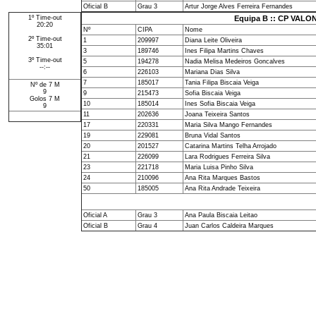
Oficial B
Grau 3
Artur Jorge Alves Ferreira Fernandes
1º Time-out
Equipa B :: CP VAL
20:20
Nº
CIPA
Nome
2º Time-out
1
209997
Diana Leite Oliveira
35:01
3
189746
Ines Filipa Martins Chaves
3º Time-out
5
194278
Nadia Melisa Medeiros Goncalves
--:--
6
226103
Mariana Dias Silva
7
185017
Tania Filipa Biscaia Veiga
Nº de 7 M
9
9
215473
Sofia Biscaia Veiga
Golos 7 M
10
185014
Ines Sofia Biscaia Veiga
9
11
202636
Joana Teixeira Santos
17
220331
Maria Silva Mango Fernandes
19
229081
Bruna Vidal Santos
20
201527
Catarina Martins Telha Arrojado
21
226099
Lara Rodrigues Ferreira Silva
23
221718
Maria Luisa Pinho Silva
24
210096
Ana Rita Marques Bastos
50
185005
Ana Rita Andrade Teixeira
Oficial A
Grau 3
Ana Paula Biscaia Leitao
Oficial B
Grau 4
Juan Carlos Caldeira Marques