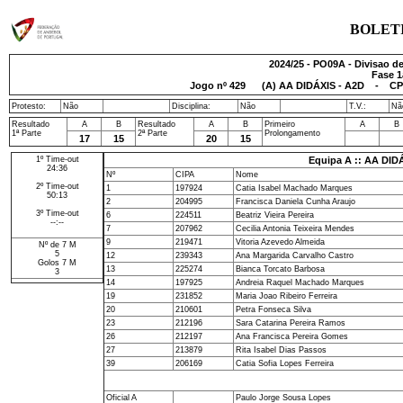
BOLET
2024/25 - PO09A - Divisao de
Fase 1
Jogo nº
429
(A) AA DIDÁXIS - A2D - CP 
Protesto:
Não
Disciplina:
Não
T.V.:
Nã
Resultado
A
B
Resultado
A
B
Primeiro
A
B
1ª Parte
2ª Parte
Prolongamento
17
15
20
15
1º Time-out
Equipa A :: AA DID
24:36
Nº
CIPA
Nome
2º Time-out
1
197924
Catia Isabel Machado Marques
50:13
2
204995
Francisca Daniela Cunha Araujo
3º Time-out
6
224511
Beatriz Vieira Pereira
--:--
7
207962
Cecilia Antonia Teixeira Mendes
9
219471
Vitoria Azevedo Almeida
Nº de 7 M
5
12
239343
Ana Margarida Carvalho Castro
Golos 7 M
13
225274
Bianca Torcato Barbosa
3
14
197925
Andreia Raquel Machado Marques
19
231852
Maria Joao Ribeiro Ferreira
20
210601
Petra Fonseca Silva
23
212196
Sara Catarina Pereira Ramos
26
212197
Ana Francisca Pereira Gomes
27
213879
Rita Isabel Dias Passos
39
206169
Catia Sofia Lopes Ferreira
Oficial A
Paulo Jorge Sousa Lopes