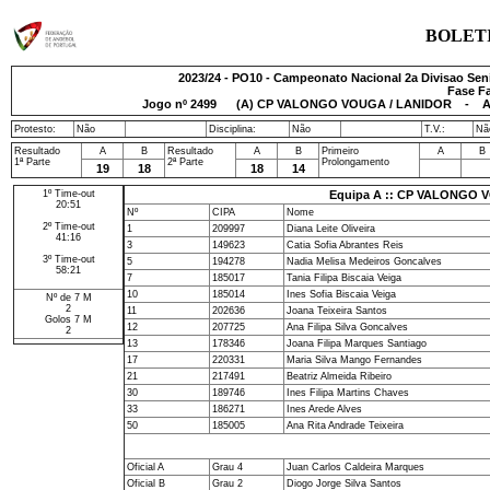
BOLET
2023/24 - PO10 - Campeonato Nacional 2a Divisao Senio
Fase Fa
Jogo nº
2499
(A) CP VALONGO VOUGA / LANIDOR - AC VE
Protesto:
Não
Disciplina:
Não
T.V.:
Nã
Resultado
A
B
Resultado
A
B
Primeiro
A
B
1ª Parte
2ª Parte
Prolongamento
19
18
18
14
1º Time-out
Equipa A :: CP VALONGO 
20:51
Nº
CIPA
Nome
2º Time-out
1
209997
Diana Leite Oliveira
41:16
3
149623
Catia Sofia Abrantes Reis
3º Time-out
5
194278
Nadia Melisa Medeiros Goncalves
58:21
7
185017
Tania Filipa Biscaia Veiga
10
185014
Ines Sofia Biscaia Veiga
Nº de 7 M
2
11
202636
Joana Teixeira Santos
Golos 7 M
12
207725
Ana Filipa Silva Goncalves
2
13
178346
Joana Filipa Marques Santiago
17
220331
Maria Silva Mango Fernandes
21
217491
Beatriz Almeida Ribeiro
30
189746
Ines Filipa Martins Chaves
33
186271
Ines Arede Alves
50
185005
Ana Rita Andrade Teixeira
Oficial A
Grau 4
Juan Carlos Caldeira Marques
Oficial B
Grau 2
Diogo Jorge Silva Santos