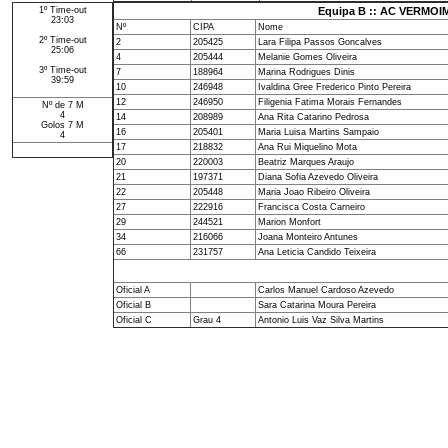
1º Time-out
Equipa B :: AC VERMOIM
23:03
Nº
CIPA
Nome
2º Time-out
2
205425
Lara Filipa Passos Goncalves
25:06
4
205444
Melanie Gomes Oliveira
3º Time-out
7
188964
Marina Rodrigues Dinis
39:59
10
246948
Ivaldina Gree Frederico Pinto Pereira
12
246950
Filigenia Fatima Morais Fernandes
Nº de 7 M
4
14
208989
Ana Rita Catarino Pedrosa
Golos 7 M
16
205401
Maria Luisa Martins Sampaio
4
17
218832
Ana Rui Miquelino Mota
20
220003
Beatriz Marques Araujo
21
197371
Diana Sofia Azevedo Oliveira
22
205448
Maria Joao Ribeiro Oliveira
27
222916
Francisca Costa Carneiro
29
244521
Marion Monfort
34
216066
Joana Monteiro Antunes
66
231757
Ana Leticia Candido Teixeira
Oficial A
Carlos Manuel Cardoso Azevedo
Oficial B
Sara Catarina Moura Pereira
Oficial C
Grau 4
Antonio Luis Vaz Silva Martins