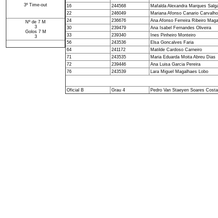
3º Time-out
16
244568
Mafalda Alexandra Marques Salg
22
246049
Mariana Afonso Canario Carvalho
24
236676
Ana Afonso Ferreira Ribeiro Ma
Nº de 7 M
3
30
239479
Ana Isabel Fernandes Oliveira
Golos 7 M
33
239340
Ines Pinheiro Monteiro
3
56
243536
Elsa Goncalves Faria
64
241172
Matilde Cardoso Carneiro
71
243535
Maria Eduarda Moita Abreu Dias
72
239446
Ana Luisa Garcia Pereira
76
243539
Lara Miguel Magalhaes Lobo
Oficial B
Grau 4
Pedro Van Staeyen Soares Costa