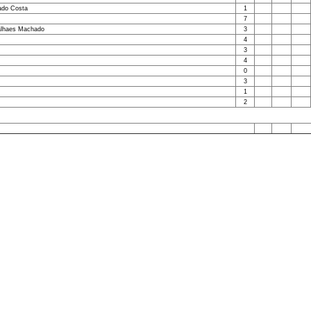
ado Costa
1
7
galhaes Machado
3
4
3
4
0
3
1
2