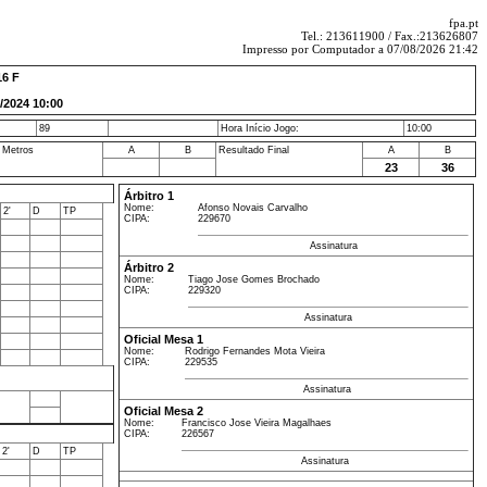
fpa.pt
Tel.: 213611900 / Fax.:213626807
Impresso por Computador a 07/08/2026 21:42
16 F
024 10:00
89
Hora Início Jogo:
10:00
 Metros
A
B
Resultado Final
A
B
23
36
Árbitro 1
Nome:
Afonso Novais Carvalho
2'
D
TP
CIPA:
229670
Assinatura
Árbitro 2
Nome:
Tiago Jose Gomes Brochado
CIPA:
229320
Assinatura
Oficial Mesa 1
Nome:
Rodrigo Fernandes Mota Vieira
CIPA:
229535
Assinatura
Oficial Mesa 2
Nome:
Francisco Jose Vieira Magalhaes
CIPA:
226567
2'
D
TP
Assinatura