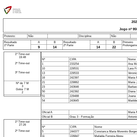
202
Jogo nº
95
Protesto:
Não
Disciplina:
Não
Resultado
A
B
Resultado
A
B
Primeiro
1ª Parte
2ª Parte
Prolongam
9
14
14
22
1º Time-out
19:48
Nº
CIPA
Nome
2º Time-out
1
233254
Ana Ma
10
229531
Lara F
3º Time-out
13
229533
Veroni
16
242397
Maria 
21
229862
Maria 
Nº de 7 M
3
23
243646
Barbar
Golos 7 M
50
242392
Diana 
2
51
229488
Joana 
54
243645
Matild
Oficial A
Maria 
Oficial B
Grau 3 - Formação
Antoni
1º Time-out
27:26
Nº
CIPA
Nome
2º Time-out
5
244377
Constanca Maria Morenito Borge
11
226847
Mafalda Ferreira Abreu