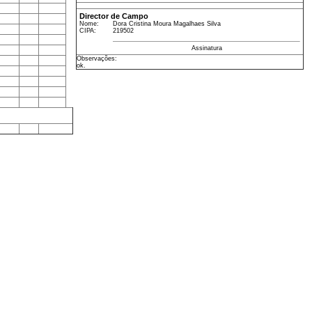
Director de Campo
Nome:
Dora Cristina Moura Magalhaes Silva
CIPA:
219502
Assinatura
Observações:
ok.