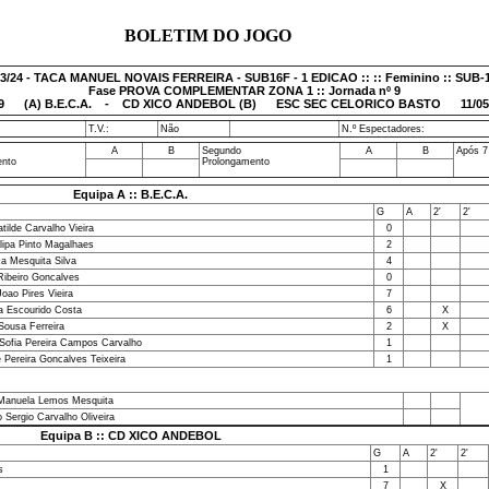
BOLETIM DO JOGO
3/24 - TACA MANUEL NOVAIS FERREIRA - SUB16F - 1 EDICAO :: :: Feminino :: SUB-
Fase PROVA COMPLEMENTAR ZONA 1 :: Jornada nº 9
9
(A) B.E.C.A. - CD XICO ANDEBOL (B) ESC SEC CELORICO BASTO 11/05/2
T.V.:
Não
N.º Espectadores:
A
B
Segundo
A
B
Após 7
ento
Prolongamento
Equipa A :: B.E.C.A.
G
A
2'
2'
tilde Carvalho Vieira
0
ilipa Pinto Magalhaes
2
ca Mesquita Silva
4
Ribeiro Goncalves
0
Joao Pires Vieira
7
a Escourido Costa
6
X
Sousa Ferreira
2
X
Sofia Pereira Campos Carvalho
1
e Pereira Goncalves Teixeira
1
Manuela Lemos Mesquita
o Sergio Carvalho Oliveira
Equipa B :: CD XICO ANDEBOL
G
A
2'
2'
s
1
7
X