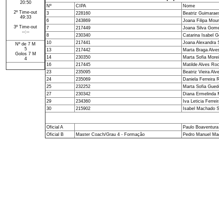
20:50
Nº
CIPA
Nome
2º Time-out
3
228160
Beatriz Guimarae
49:33
6
243869
Joana Filipa Mour
3º Time-out
7
217449
Joana Silva Gom
--:--
8
230340
Catarina Isabel 
10
217441
Joana Alexandra 
Nº de 7 M
5
13
217442
Marta Braga Alve
Golos 7 M
14
230350
Marta Sofia Morei
4
16
217445
Matilde Alves Ro
23
235095
Beatriz Vieira Alv
24
235069
Daniela Ferreira
25
232252
Marta Sofia Gued
27
230342
Diana Ermelinda 
29
234360
Iva Leticia Ferre
30
215902
Isabel Machado 
Oficial A
Paulo Boaventura
Oficial B
Master Coach/Grau 4 - Formação
Pedro Manuel Ma