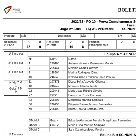
BOLET
2022/23 - PO 10 - Prova Complementar Sen
Fase 
Jogo nº
2304
(A) AC VERMOIM - SC NUN' Á
Protesto:
Não
Disciplina:
Não
T.V.:
Nã
Resultado
A
B
Resultado
A
B
Primeiro
A
B
1ª Parte
2ª Parte
Prolongamento
18
9
19
8
1º Time-out
Equipa A :: AC VE
--:--
Nº
CIPA
Nome
2º Time-out
1
230196
Andreia Vanessa Guimaraes Morais
--:--
4
205444
Melanie Gomes Oliveira
3º Time-out
7
188964
Marina Rodrigues Dinis
--:--
10
246948
Ivaldina Gree Frederico Pinto Pereira
11
197371
Diana Sofia Azevedo Oliveira
Nº de 7 M
1
18
246949
Mornesa Alfredo Tenda
Golos 7 M
22
205448
Maria Joao Ribeiro Oliveira
0
27
222916
Francisca Costa Carneiro
42
205408
Margarida Martins Sampaio
50
246950
Filigenia Fatima Morais Fernandes
55
206400
Bruna Daniela Barroso Silva
Oficial A
Grau 4
Eduardo Alexandre Ferreira Magalhaes Fernandes
Oficial B
Grau 2
Maria Luisa Martins Sampaio
Oficial C
Sara Catarina Moura Pereira
1º Time-out
Equipa B :: SC NUN'