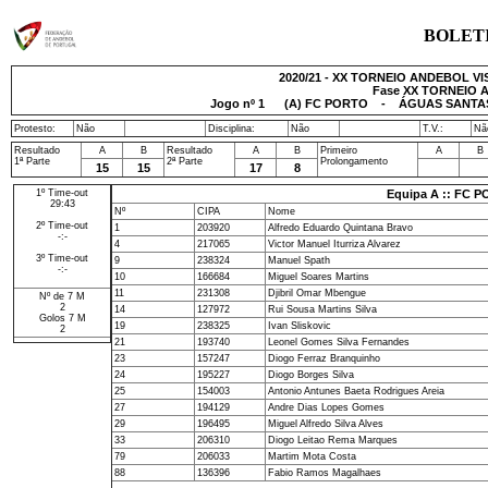
BOLET
2020/21 - XX TORNEIO ANDEBOL VISEU
Fase XX TORNEIO A
Jogo nº
1
(A) FC PORTO - ÁGUAS SANTAS M
Protesto:
Não
Disciplina:
Não
T.V.:
Nã
Resultado
A
B
Resultado
A
B
Primeiro
A
B
1ª Parte
2ª Parte
Prolongamento
15
15
17
8
1º Time-out
Equipa A :: FC 
29:43
Nº
CIPA
Nome
2º Time-out
1
203920
Alfredo Eduardo Quintana Bravo
-:-
4
217065
Victor Manuel Iturriza Alvarez
3º Time-out
9
238324
Manuel Spath
-:-
10
166684
Miguel Soares Martins
11
231308
Djibril Omar Mbengue
Nº de 7 M
2
14
127972
Rui Sousa Martins Silva
Golos 7 M
19
238325
Ivan Sliskovic
2
21
193740
Leonel Gomes Silva Fernandes
23
157247
Diogo Ferraz Branquinho
24
195227
Diogo Borges Silva
25
154003
Antonio Antunes Baeta Rodrigues Areia
27
194129
Andre Dias Lopes Gomes
29
196495
Miguel Alfredo Silva Alves
33
206310
Diogo Leitao Rema Marques
79
206033
Martim Mota Costa
88
136396
Fabio Ramos Magalhaes