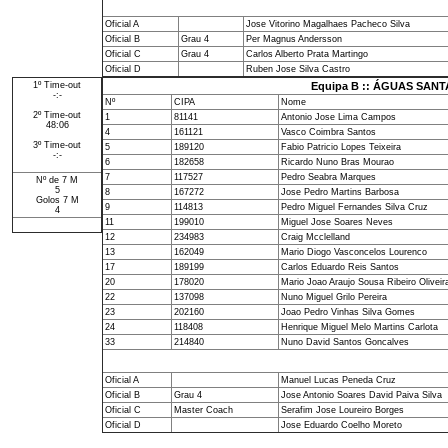
Oficial A
Jose Vitorino Magalhaes Pacheco Silva
Oficial B
Grau 4
Per Magnus Andersson
Oficial C
Grau 4
Carlos Alberto Prata Martingo
Oficial D
Ruben Jose Silva Castro
1º Time-out
Equipa B :: ÁGUAS SAN
-:-
Nº
CIPA
Nome
2º Time-out
1
81141
Antonio Jose Lima Campos
48:06
4
161121
Vasco Coimbra Santos
3º Time-out
5
189120
Fabio Patricio Lopes Teixeira
-:-
6
182658
Ricardo Nuno Bras Mourao
7
117527
Pedro Seabra Marques
Nº de 7 M
5
8
167272
Jose Pedro Martins Barbosa
Golos 7 M
9
114813
Pedro Miguel Fernandes Silva Cruz
4
11
199010
Miguel Jose Soares Neves
12
234983
Craig Mcclelland
13
162049
Mario Diogo Vasconcelos Lourenco
17
189199
Carlos Eduardo Reis Santos
20
178020
Mario Joao Araujo Sousa Ribeiro Oliveir
22
137098
Nuno Miguel Grilo Pereira
23
202160
Joao Pedro Vinhas Silva Gomes
24
118408
Henrique Miguel Melo Martins Carlota
33
214840
Nuno David Santos Goncalves
Oficial A
Manuel Lucas Peneda Cruz
Oficial B
Grau 4
Jose Antonio Soares David Paiva Silva
Oficial C
Master Coach
Serafim Jose Loureiro Borges
Oficial D
Jose Eduardo Coelho Moreto